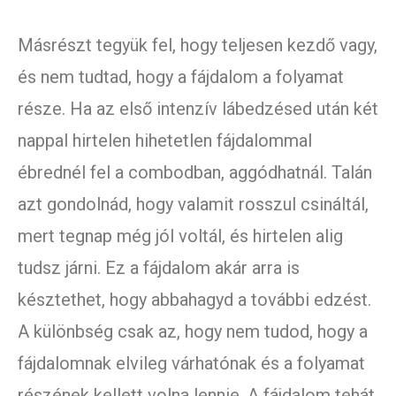
Másrészt tegyük fel, hogy teljesen kezdő vagy,
és nem tudtad, hogy a fájdalom a folyamat
része. Ha az első intenzív lábedzésed után két
nappal hirtelen hihetetlen fájdalommal
ébrednél fel a combodban, aggódhatnál. Talán
azt gondolnád, hogy valamit rosszul csináltál,
mert tegnap még jól voltál, és hirtelen alig
tudsz járni. Ez a fájdalom akár arra is
késztethet, hogy abbahagyd a további edzést.
A különbség csak az, hogy nem tudod, hogy a
fájdalomnak elvileg várhatónak és a folyamat
részének kellett volna lennie. A fájdalom tehát