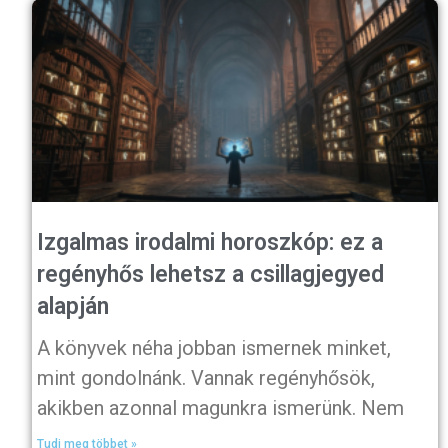
Izgalmas irodalmi horoszkóp: ez a
regényhős lehetsz a csillagjegyed
alapján
A könyvek néha jobban ismernek minket,
mint gondolnánk. Vannak regényhősök,
akikben azonnal magunkra ismerünk. Nem
Tudj meg többet »