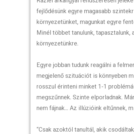
Raziel arkangyal rendszeresen jeleket
fejlődésünk egyre magasabb szintekre 
környezetünket, magunkat egyre fente
Minél többet tanulunk, tapasztalunk, 
környezetünkre.
Egyre jobban tudunk reagálni a felmer
megjelenő szituációt is könnyeben m
rosszul érinteni minket 1-1 problém
megszűnnek. Szinte elporladnak. Má
nem fájnak… Az illúzióink eltűnnek, m
“Csak azoktól tanultál, akik csodál