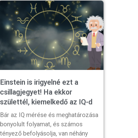
Einstein is irigyelné ezt a
csillagjegyet! Ha ekkor
születtél, kiemelkedő az IQ-d
Bár az IQ mérése és meghatározása
bonyolult folyamat, és számos
tényező befolyásolja, van néhány