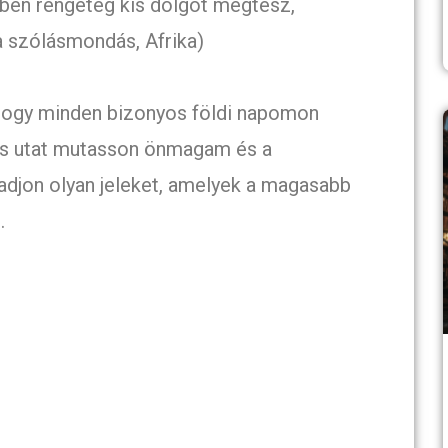
zben rengeteg kis dolgot megtesz,
ka szólásmondás, Afrika)
 hogy minden bizonyos földi napomon
 és utat mutasson önmagam és a
djon olyan jeleket, amelyek a magasabb
.