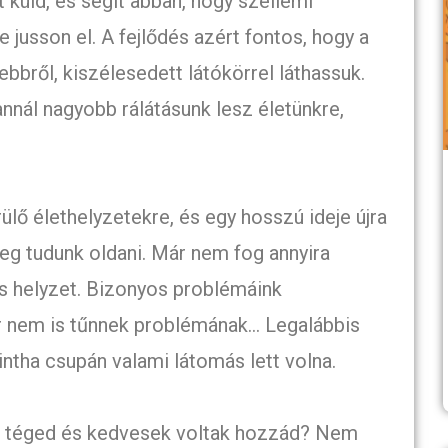
 küld, és segít abban, hogy szellemi
jusson el. A fejlődés azért fontos, hogy a
bbről, kiszélesedett látókörrel láthassuk.
annál nagyobb rálátásunk lesz életünkre,
ülő élethelyzetekre, és egy hosszú ideje újra
eg tudunk oldani. Már nem fog annyira
ás helyzet. Bizonyos problémáink
r nem is tűnnek problémának… Legalábbis
intha csupán valami látomás lett volna.
tak téged és kedvesek voltak hozzád? Nem