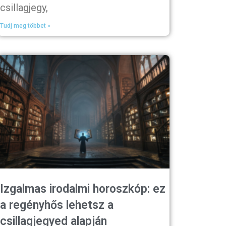
csillagjegy,
Tudj meg többet »
Izgalmas irodalmi horoszkóp: ez
a regényhős lehetsz a
csillagjegyed alapján