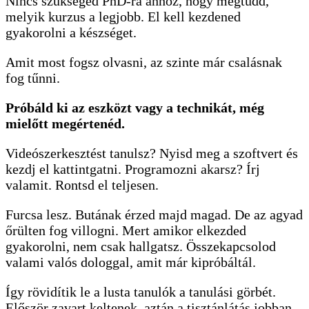
Nincs szükséged PhD-ra ahhoz, hogy megtudd,
melyik kurzus a legjobb. El kell kezdened
gyakorolni a készséget.
Amit most fogsz olvasni, az szinte már csalásnak
fog tűnni.
Próbáld ki az eszközt vagy a technikát, még
mielőtt megértenéd.
Videószerkesztést tanulsz? Nyisd meg a szoftvert és
kezdj el kattintgatni. Programozni akarsz? Írj
valamit. Rontsd el teljesen.
Furcsa lesz. Butának érzed majd magad. De az agyad
őrülten fog villogni. Mert amikor elkezded
gyakorolni, nem csak hallgatsz. Összekapcsolod
valami valós dologgal, amit már kipróbáltál.
Így rövidítik le a lusta tanulók a tanulási görbét.
Először zavart keltenek, aztán a tisztánlátás jobban