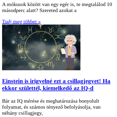
A mókusok között van egy egér is, te megtalálod 10
másodperc alatt? Szereted azokat a
Tudj meg többet »
Einstein is irigyelné ezt a csillagjegyet! Ha
ekkor születtél, kiemelkedő az IQ-d
Bár az IQ mérése és meghatározása bonyolult
folyamat, és számos tényező befolyásolja, van
néhány csillagjegy,