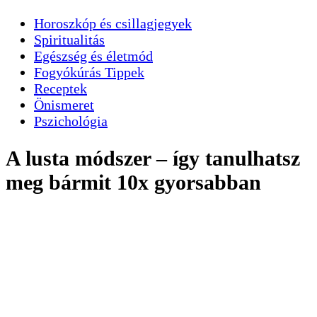
Horoszkóp és csillagjegyek
Spiritualitás
Egészség és életmód
Fogyókúrás Tippek
Receptek
Önismeret
Pszichológia
A lusta módszer – így tanulhatsz
meg bármit 10x gyorsabban