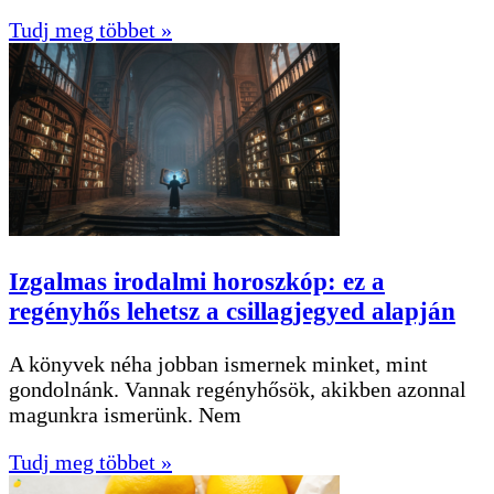
Tudj meg többet »
Izgalmas irodalmi horoszkóp: ez a
regényhős lehetsz a csillagjegyed alapján
A könyvek néha jobban ismernek minket, mint
gondolnánk. Vannak regényhősök, akikben azonnal
magunkra ismerünk. Nem
Tudj meg többet »