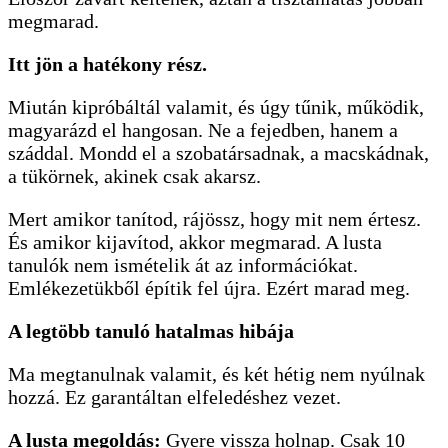
megmarad.
Itt jön a hatékony rész.
Miután kipróbáltál valamit, és úgy tűnik, működik,
magyarázd el hangosan. Ne a fejedben, hanem a
száddal. Mondd el a szobatársadnak, a macskádnak,
a tükörnek, akinek csak akarsz.
Mert amikor tanítod, rájössz, hogy mit nem értesz.
És amikor kijavítod, akkor megmarad. A lusta
tanulók nem ismételik át az információkat.
Emlékezetükből építik fel újra. Ezért marad meg.
A legtöbb tanuló hatalmas hibája
Ma megtanulnak valamit, és két hétig nem nyúlnak
hozzá. Ez garantáltan elfeledéshez vezet.
A lusta megoldás:
Gyere vissza holnap. Csak 10