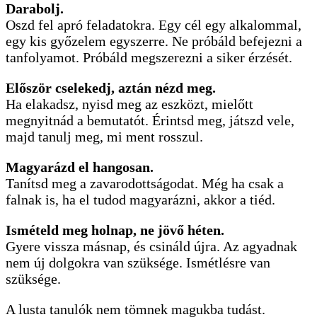
Darabolj.
Oszd fel apró feladatokra. Egy cél egy alkalommal,
egy kis győzelem egyszerre. Ne próbáld befejezni a
tanfolyamot. Próbáld megszerezni a siker érzését.
Először cselekedj, aztán nézd meg.
Ha elakadsz, nyisd meg az eszközt, mielőtt
megnyitnád a bemutatót. Érintsd meg, játszd vele,
majd tanulj meg, mi ment rosszul.
Magyarázd el hangosan.
Tanítsd meg a zavarodottságodat. Még ha csak a
falnak is, ha el tudod magyarázni, akkor a tiéd.
Ismételd meg holnap, ne jövő héten.
Gyere vissza másnap, és csináld újra. Az agyadnak
nem új dolgokra van szüksége. Ismétlésre van
szüksége.
A lusta tanulók nem tömnek magukba tudást.