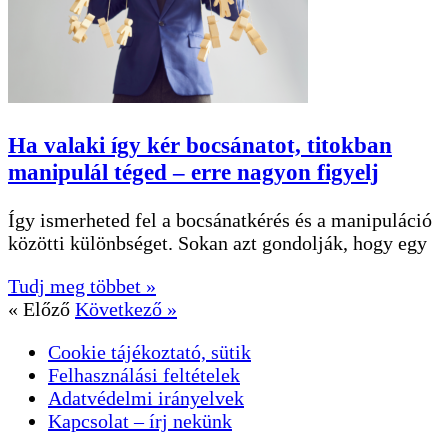
Ha valaki így kér bocsánatot, titokban
manipulál téged – erre nagyon figyelj
Így ismerheted fel a bocsánatkérés és a manipuláció
közötti különbséget. Sokan azt gondolják, hogy egy
Tudj meg többet »
« Előző
Következő »
Cookie tájékoztató, sütik
Felhasználási feltételek
Adatvédelmi irányelvek
Kapcsolat – írj nekünk