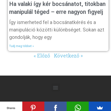
Ha valaki így kér bocsánatot, titokban
manipulál téged – erre nagyon figyelj
Így ismerheted fel a bocsánatkérés és a
manipuláció közötti különbséget. Sokan azt
gondolják, hogy egy
Tudj meg többet »
« Előző
Következő »
Shares