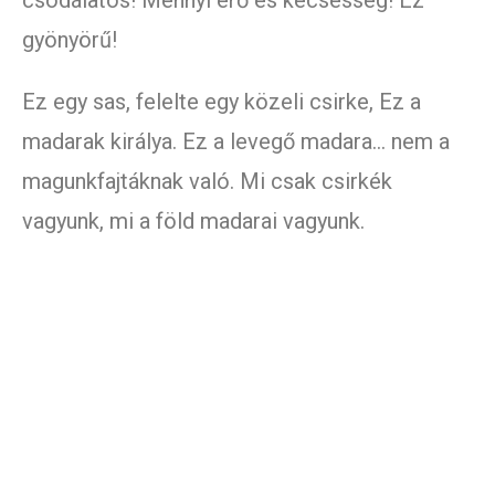
csodálatos! Mennyi erő és kecsesség! Ez
gyönyörű!
Ez egy sas, felelte egy közeli csirke, Ez a
madarak királya. Ez a levegő madara… nem a
magunkfajtáknak való. Mi csak csirkék
vagyunk, mi a föld madarai vagyunk.