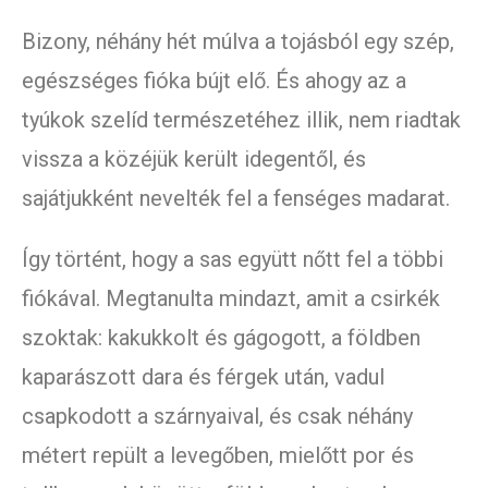
Bizony, néhány hét múlva a tojásból egy szép,
egészséges fióka bújt elő. És ahogy az a
tyúkok szelíd természetéhez illik, nem riadtak
vissza a közéjük került idegentől, és
sajátjukként nevelték fel a fenséges madarat.
Így történt, hogy a sas együtt nőtt fel a többi
fiókával. Megtanulta mindazt, amit a csirkék
szoktak: kakukkolt és gágogott, a földben
kaparászott dara és férgek után, vadul
csapkodott a szárnyaival, és csak néhány
métert repült a levegőben, mielőtt por és