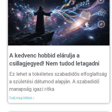
A kedvenc hobbid elárulja a
csillagjegyed! Nem tudod letagadni
Ez lehet a tökéletes szabadidős elfoglaltság
a születési dátumod alapján. A szabadidő
manapság igazi ritka
Tudj meg többet »