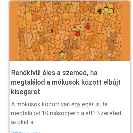
Rendkívül éles a szemed, ha
megtalálod a mókusok között elbújt
kisegeret
A mókusok között van egy egér is, te
megtalálod 10 másodperc alatt? Szereted
azokat a
Tudj meg többet »