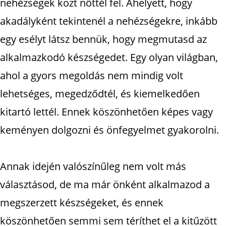
nehézségek közt nőttél fel. Ahelyett, hogy
akadályként tekintenél a nehézségekre, inkább
egy esélyt látsz bennük, hogy megmutasd az
alkalmazkodó készségedet. Egy olyan világban,
ahol a gyors megoldás nem mindig volt
lehetséges, megedződtél, és kiemelkedően
kitartó lettél. Ennek köszönhetően képes vagy
keményen dolgozni és önfegyelmet gyakorolni.
Annak idején valószínűleg nem volt más
választásod, de ma már önként alkalmazod a
megszerzett készségeket, és ennek
köszönhetően semmi sem téríthet el a kitűzött