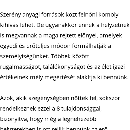
Szerény anyagi források közt felnőni komoly
kihívás lehet. De ugyanakkor ennek a helyzetnek
is megvannak a maga rejtett előnyei, amelyek
egyedi és erőteljes módon formálhatják a
személyiségünket. Többek között
rugalmasságot, találékonyságot és az élet igazi
értékeinek mély megértését alakítja ki bennünk.
Azok, akik szegénységben nőttek fel, sokszor
rendelkeznek ezzel a 8 tulajdonsággal,
bizonyítva, hogy még a legnehezebb
helyzetekben is ott rejlik bennünk az erő.