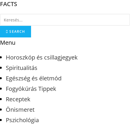
FACTS
Skip
to
content
SEARCH
Menu
Horoszkóp és csillagjegyek
Spiritualitás
Egészség és életmód
Fogyókúrás Tippek
Receptek
Önismeret
Pszichológia