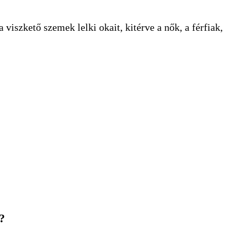
iszkető szemek lelki okait, kitérve a nők, a férfiak,
?