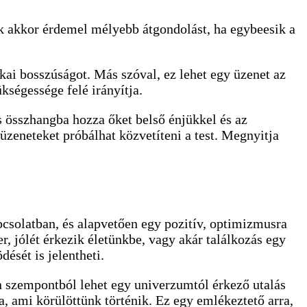
ak akkor érdemel mélyebb átgondolást, ha egybeesik a
kai bosszúságot. Más szóval, ez lehet egy üzenet az
kségessége felé irányítja.
s összhangba hozza őket belső énjükkel és az
üzeneteket próbálhat közvetíteni a test. Megnyitja
apcsolatban, és alapvetően egy pozitív, optimizmusra
r, jólét érkezik életünkbe, vagy akár találkozás egy
ését is jelentheti.
yen szempontból lehet egy univerzumtól érkező utalás
a, ami körülöttünk történik. Ez egy emlékeztető arra,