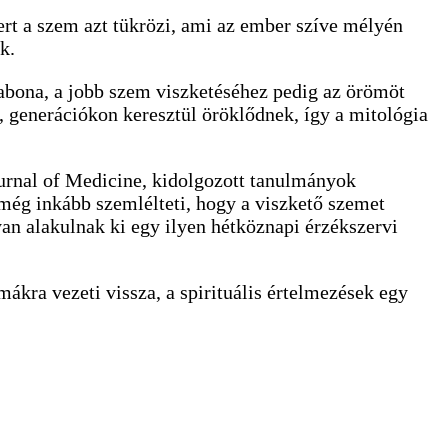
t a szem azt tükrözi, ami az ember szíve mélyén
k.
babona, a jobb szem viszketéséhez pedig az örömöt
, generációkon keresztül öröklődnek, így a mitológia
urnal of Medicine, kidolgozott tanulmányok
 még inkább szemlélteti, hogy a viszkető szemet
yan alakulnak ki egy ilyen hétköznapi érzékszervi
ákra vezeti vissza, a spirituális értelmezések egy