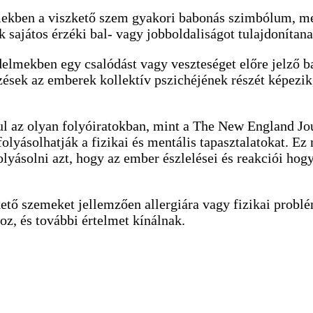
ekben a viszkető szem gyakori babonás szimbólum, mer
 sajátos érzéki bal- vagy jobboldaliságot tulajdonítana
edelmekben egy csalódást vagy veszteséget előre jelző 
zések az emberek kollektív pszichéjének részét képezik
ul az olyan folyóiratokban, mint a The New England Jo
olyásolhatják a fizikai és mentális tapasztalatokat. Ez
olyásolni azt, hogy az ember észlelései és reakciói hog
tő szemeket jellemzően allergiára vagy fizikai problém
oz, és további értelmet kínálnak.