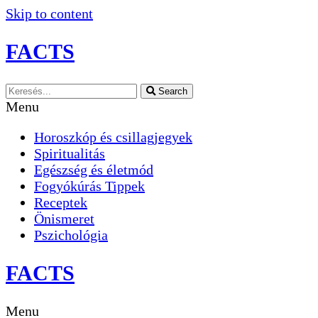
Skip to content
FACTS
Search
Menu
Horoszkóp és csillagjegyek
Spiritualitás
Egészség és életmód
Fogyókúrás Tippek
Receptek
Önismeret
Pszichológia
FACTS
Menu