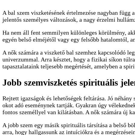
A bal szem viszketésének értelmezése nagyban függ a k
jelentős személyes változások, a nagy érzelmi hullámz
Ha nem áll fent semmilyen különleges körülmény, akkor
egyén belső elméjétől vagy egy felsőbb hatalomtól, am
A nők számára a viszkető bal szemhez kapcsolódó lege
univerzummal. Arra késztet, hogy a fizikai síkon túlra
tapasztalataink teljesebb megértését, amelyben a spir
Jobb szemviszketés spirituális jele
Rejtett igazságok és lehetőségek feltárása. Jó néhány 
okot adó eseménynek tartják. Gyakran úgy vélekednek r
fontos személlyel van kilátásban. A nők számára új k
A jobb szem egy másik spirituális társítása a belső b
arra, hogy hallgassunk az intuíciókra és a megérzésein