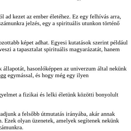
l ad kezet az ember életéhez. Ez egy felhívás arra,
számunkra jelzés, egy a spirituális utunkon történő
ottabb képet adhat. Egyesi kutatások szerint például
eszi a tapasztalat spirituális magyarázatát, hanem
ünk állapotát, hasonlóképpen az univerzum által nekünk
ügg egymással, és hogy még egy ilyen
elmet a fizikai és lelki életünk közötti bonyolult
adjunk a felsőbb útmutatás irányába, akár annak
en. Ezek olyan üzenetek, amelyek segítenek nekünk
számunkra.