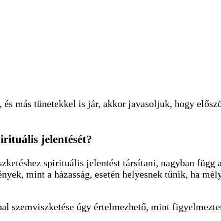
 és más tünetekkel is jár, akkor javasoljuk, hogy előszö
ituális jelentését?
ketéshez spirituális jelentést társítani, nagyban függ a
ények, mint a házasság, esetén helyesnek tűnik, ha mél
bal szemviszketése úgy értelmezhető, mint figyelmezteté