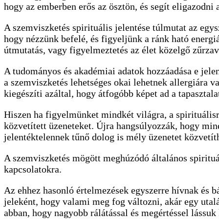
hogy az emberben erős az ösztön, és segít eligazodni 
A szemviszketés spirituális jelentése túlmutat az egy
hogy nézzünk befelé, és figyeljünk a ránk ható energiá
útmutatás, vagy figyelmeztetés az élet közelgő zűrzav
A tudományos és akadémiai adatok hozzáadása e jelens
a szemviszketés lehetséges okai lehetnek allergiára v
kiegészíti azáltal, hogy átfogóbb képet ad a tapasztala
Hiszen ha figyelmünket mindkét világra, a spirituális
közvetített üzeneteket. Újra hangsúlyozzák, hogy min
jelentéktelennek tűnő dolog is mély üzenetet közvetít
A szemviszketés mögött meghúzódó általános spirituális
kapcsolatokra.
Az ehhez hasonló értelmezések egyszerre hívnak és bá
jeleként, hogy valami meg fog változni, akár egy uta
abban, hogy nagyobb rálátással és megértéssel lássuk 