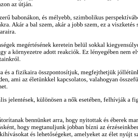
azon az útján.
szerű babonákon, és mélyebb, szimbolikus perspektívábó
kra. Akár a bal szem, akár a jobb szem, ez a viszketés 
araira.
égek megértésének keretein belül sokkal kiegyensúlyoz
agy a környezetre adott reakciók. Ez lényegében nem elv
tainkról.
ra és a fizikaira összpontosítjuk, megfejthetjük jóllét
den, ami az életünkkel kapcsolatos, valahogyan összef
het.
 jelentések, különösen a nők esetében, felhívják a figy
torítanak bennünket arra, hogy nyitottak és éberek mar
lásként, hogy megtanuljunk jobban bízni az érzéseinkb
kihívásokat és lehetőségeket, amelyeket az élet nyújt 