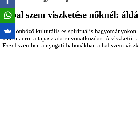
A bal szem viszketése nőknél: ál
A különböző kulturális és spirituális hagyományokon b
vannak erre a tapasztalatra vonatkozóan. A viszkető b
Ezzel szemben a nyugati babonákban a bal szem viszke