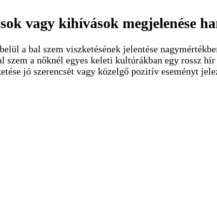
dások vagy kihívások megjelenése 
elül a bal szem viszketésének jelentése nagymértékben 
al szem a nőknél egyes keleti kultúrákban egy rossz hí
tése jó szerencsét vagy közelgő pozitív eseményt jelez