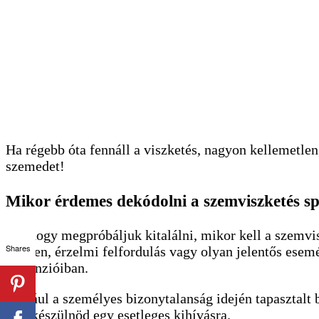
Ha régebb óta fennáll a viszketés, nagyon kellemetlen,
szemedet!
Mikor érdemes dekódolni a szemviszketés spir
Az, hogy megpróbáljuk kitalálni, mikor kell a szemvisz
Shares
életben, érzelmi felfordulás vagy olyan jelentős esem
dimenzióiban.
Például a személyes bizonytalanság idején tapasztalt 
kell készülnöd egy esetleges kihívásra.