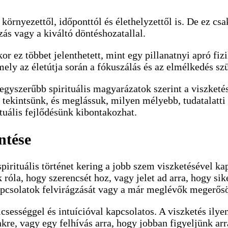
örnyezettől, időponttól és élethelyzettől is. De ez cs
ás vagy a kiváltó döntéshozatallal.
 ez többet jelenthetett, mint egy pillanatnyi apró fizi
ely az életútja során a fókuszálás és az elmélkedés szü
gyszerűbb spirituális magyarázatok szerint a viszketé
 tekintsünk, és meglássuk, milyen mélyebb, tudatalatti 
ituális fejlődésünk kibontakozhat.
ntése
spirituális történet kering a jobb szem viszketésével k
óla, hogy szerencsét hoz, vagy jelet ad arra, hogy sike
apcsolatok felvirágzását vagy a már meglévők megerősöd
ölcsességgel és intuícióval kapcsolatos. A viszketés il
kre, vagy egy felhívás arra, hogy jobban figyeljünk arr