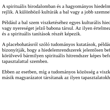
A spirituális birodalomban és a hagyományos hiedelm
rejlik. A különböző kultúrák a bal vagy a jobb szemnek
Például a bal szem viszketéséhez egyes kulturális hi
vagy nyereséget jelző babona társul. Az ilyen értelme
és a spirituális tanítások részét képezik.
A placebohatásról szóló tudományos kutatások, példá
bizonyítják, hogy a hiedelemrendszerek jelentősen bef
körülvevő bármilyen spirituális hitrendszer képes bef
tapasztalattal szemben.
Ebben az esetben, míg a tudományos közösség a viszke
másik magyarázatot társítanak az ilyen tapasztalatokh