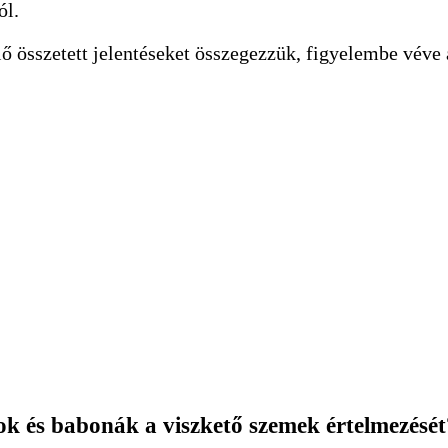
ól.
összetett jelentéseket összegezzük, figyelembe véve a v
ok és babonák a viszkető szemek értelmezését