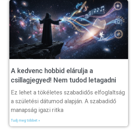
A kedvenc hobbid elárulja a
csillagjegyed! Nem tudod letagadni
Ez lehet a tökéletes szabadidős elfoglaltság
a születési dátumod alapján. A szabadidő
manapság igazi ritka
Tudj meg többet »