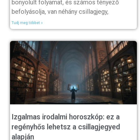
bonyolult folyamat, és számos tényező
befolyásolja, van néhány csillagjegy,
Tudj meg többet »
Izgalmas irodalmi horoszkóp: ez a
regényhős lehetsz a csillagjegyed
alapján