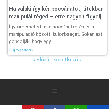
Ha valaki így kér bocsánatot, titokban
manipulál téged – erre nagyon figyelj
Így ismerheted fel a bocsánatkérés és a
manipuláció közötti különbséget. Sokan azt
gondolják, hogy egy
Tudj meg többet »
« Előző
Következő »