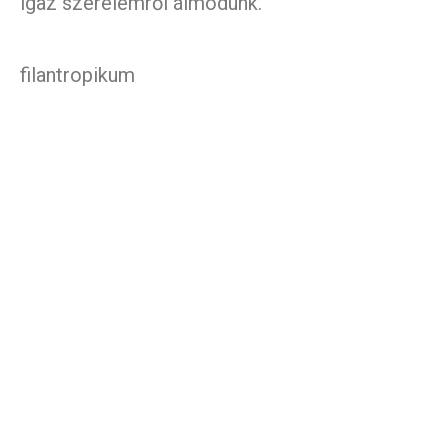
igaz szerelemről álmodunk.
filantropikum