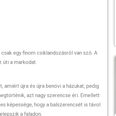
 csak egy finom csiklandozásról van szó. A
 üti a markodat.
, amiért újra és újra benövi a házukat, pedig
megtörténik, azt nagy szerencse éri. Emellett
es képessége, hogy a balszerencsét is távol
telepszik a faladon.