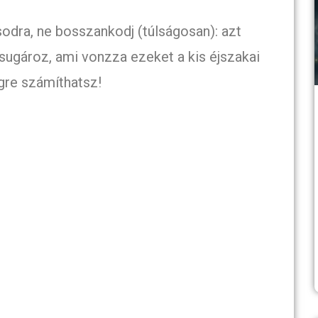
odra, ne bosszankodj (túlságosan): azt
t sugároz, ami vonzza ezeket a kis éjszakai
gre számíthatsz!