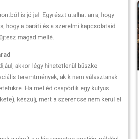
ntból is jó jel. Egyrészt utalhat arra, hogy
is, hogy a baráti és a szerelmi kapcsolataid
yűjtesz magad mellé.
arad
ijául, akkor légy hihetetlenül büszke
eciális teremtmények, akik nem választanak
retetükre. Ha melléd csapódik egy kutyus
kete), készülj, mert a szerencse nem kerül el
ek számít a világ rengeteg pontján, például