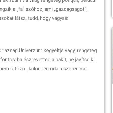
angzik a „fa” szóhoz, ami „gazdagságot”,
asokat látsz, tudd, hogy vágyaid
kor aznap Univerzum kegyeltje vagy, rengeteg
ontos: ha észrevetted a bakit, ne javítsd ki,
 nem öltözöl, különben oda a szerencse.