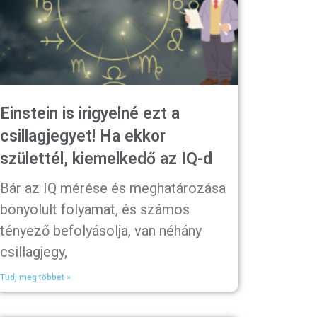
Einstein is irigyelné ezt a
csillagjegyet! Ha ekkor
születtél, kiemelkedő az IQ-d
Bár az IQ mérése és meghatározása
bonyolult folyamat, és számos
tényező befolyásolja, van néhány
csillagjegy,
Tudj meg többet »