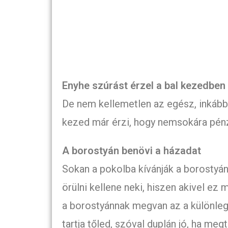
Enyhe szúrást érzel a bal kezedben
De nem kellemetlen az egész, inkább
kezed már érzi, hogy nemsokára pénz
A borostyán benövi a házadat
Sokan a pokolba kívánják a borostyánt
örülni kellene neki, hiszen akivel ez 
a borostyánnak megvan az a különleg
tartja tőled, szóval duplán jó, ha meg