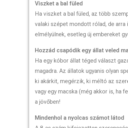
Viszket a bal füled
Ha viszket a bal füled, az több szempo
valaki szépet mondott rólad, de arra 
elmélyülnek, esetleg új embereket g
Hozzád csapódik egy állat veled m
Ha egy kóbor állat téged választ gazd
magadra. Az állatok ugyanis olyan sp
ki akárkit, megérzik, ki méltó az sze
vagy egy macska (még akkor is, ha fe
a jövőben!
Mindenhol a nyolcas számot látod
A 8-as szám kifejezetten szerencsésn