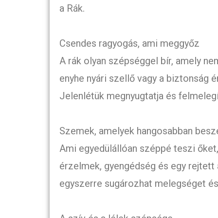
a Rák.
Csendes ragyogás, ami meggyőz
A rák olyan szépséggel bír, amely ne
enyhe nyári szellő vagy a biztonság 
Jelenlétük megnyugtatja és felmelegít
Szemek, amelyek hangosabban beszél
Ami egyedülállóan széppé teszi őket,
érzelmek, gyengédség és egy rejtett
egyszerre sugározhat melegséget és 