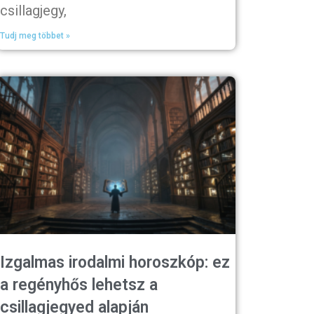
csillagjegy,
Tudj meg többet »
Izgalmas irodalmi horoszkóp: ez
a regényhős lehetsz a
csillagjegyed alapján