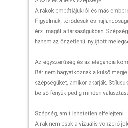
A szív és a lélek szépsége
A rákok empátiájukról és más ember
Figyelmük, törődésük és hajlandóságu
érzi magát a társaságukban. Szépségü
hanem az önzetlenül nyújtott melegs
Az egyszerűség és az elegancia kom
Bár nem hagyatkoznak a külső megjele
szépségüket, amikor akarják. Stílus
belső fényük pedig minden választásu
Szépség, amit lehetetlen elfelejteni
A rák nem csak a vizuális vonzerő je