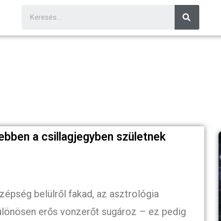
ebben a csillagjegyben születnek
szépség belülről fakad, az asztrológia
y különösen erős vonzerőt sugároz – ez pedig