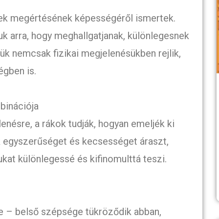
ek megértésének képességéről ismertek.
k arra, hogy meghallgatjanak, különlegesnek
k nemcsak fizikai megjelenésükben rejlik,
égben is.
binációja
nésre, a rákok tudják, hogyan emeljék ki
uk egyszerűséget és kecsességet áraszt,
kat különlegessé és kifinomulttá teszi.
le – belső szépsége tükröződik abban,