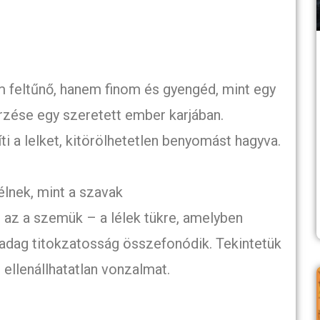
m feltűnő, hanem finom és gyengéd, mint egy
érzése egy szeretett ember karjában.
i a lelket, kitörölhetetlen benyomást hagyva.
nek, mint a szavak
 az a szemük – a lélek tükre, amelyben
 adag titokzatosság összefonódik. Tekintetük
ellenállhatatlan vonzalmat.