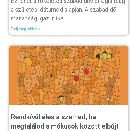
Ez lehet a tökéletes szabadidős elfoglaltság
a születési dátumod alapján. A szabadidő
manapság igazi ritka
Tudj meg többet »
Rendkívül éles a szemed, ha
megtalálod a mókusok között elbújt