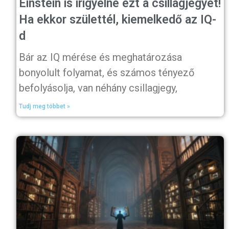
Einstein is irigyelné ezt a csillagjegyet!
Ha ekkor születtél, kiemelkedő az IQ-
d
Bár az IQ mérése és meghatározása
bonyolult folyamat, és számos tényező
befolyásolja, van néhány csillagjegy,
Tudj meg többet »