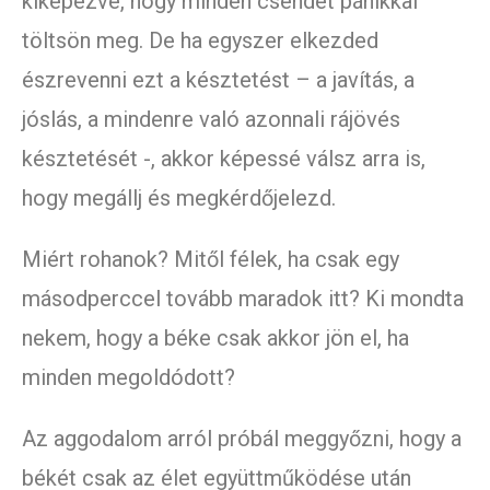
kiképezve, hogy minden csendet pánikkal
töltsön meg. De ha egyszer elkezded
észrevenni ezt a késztetést – a javítás, a
jóslás, a mindenre való azonnali rájövés
késztetését -, akkor képessé válsz arra is,
hogy megállj és megkérdőjelezd.
Miért rohanok? Mitől félek, ha csak egy
másodperccel tovább maradok itt? Ki mondta
nekem, hogy a béke csak akkor jön el, ha
minden megoldódott?
Az aggodalom arról próbál meggyőzni, hogy a
békét csak az élet együttműködése után