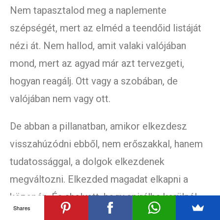
Nem tapasztalod meg a naplemente
szépségét, mert az elméd a teendőid listáját
nézi át. Nem hallod, amit valaki valójában
mond, mert az agyad már azt tervezgeti,
hogyan reagálj. Ott vagy a szobában, de
valójában nem vagy ott.
De abban a pillanatban, amikor elkezdesz
visszahúzódni ebből, nem erőszakkal, hanem
tudatossággal, a dolgok elkezdenek
megváltozni. Elkezded magadat elkapni a
közepén. És ahelyett, hogy spirálba kerülnél,
Shares
fellélegzel. Emlékezteted magad, hogy ez