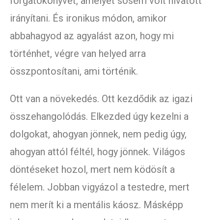
forgatókönyvet, amelyet sosem volt hivatott
irányítani. És ironikus módon, amikor
abbahagyod az agyalást azon, hogy mi
történhet, végre van helyed arra
összpontosítani, ami történik.
Ott van a növekedés. Ott kezdődik az igazi
összehangolódás. Elkezded úgy kezelni a
dolgokat, ahogyan jönnek, nem pedig úgy,
ahogyan attól féltél, hogy jönnek. Világos
döntéseket hozol, mert nem ködösít a
félelem. Jobban vigyázol a testedre, mert
nem merít ki a mentális káosz. Másképp