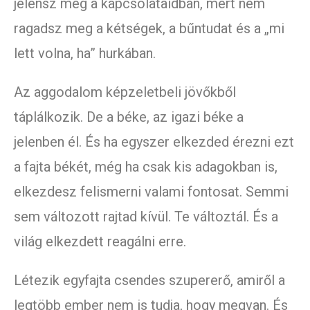
jelensz meg a kapcsolataidban, mert nem
ragadsz meg a kétségek, a bűntudat és a „mi
lett volna, ha” hurkában.
Az aggodalom képzeletbeli jövőkből
táplálkozik. De a béke, az igazi béke a
jelenben él. És ha egyszer elkezded érezni ezt
a fajta békét, még ha csak kis adagokban is,
elkezdesz felismerni valami fontosat. Semmi
sem változott rajtad kívül. Te változtál. És a
világ elkezdett reagálni erre.
Létezik egyfajta csendes szupererő, amiről a
legtöbb ember nem is tudja, hogy megvan. És