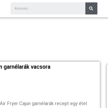
un garnélarák vacsora
ir Fryer Cajun garnélarák recept egy étel