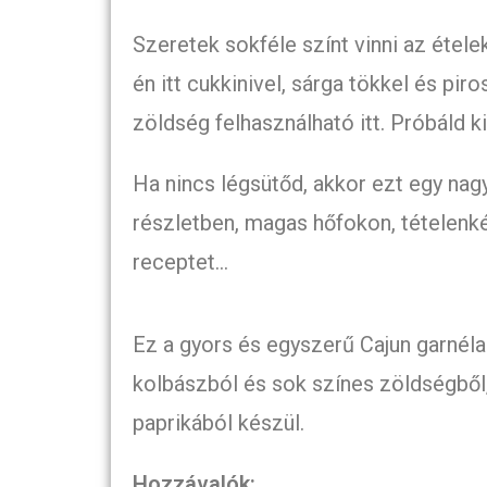
Szeretek sokféle színt vinni az étel
én itt cukkinivel, sárga tökkel és pir
zöldség felhasználható itt. Próbáld ki
Ha nincs légsütőd, akkor ezt egy nag
részletben, magas hőfokon, tételenk
receptet…
Ez a gyors és egyszerű Cajun garnéla
kolbászból és sok színes zöldségből, 
paprikából készül.
Hozzávalók: