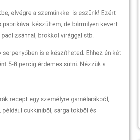
ekbe, elvégre a szemünkkel is eszünk! Ezért
os paprikával készültem, de bármilyen kevert
 padlizsánnal, brokkolivirággal stb.
y serpenyőben is elkészítheted. Ehhez én két
ént 5-8 percig érdemes sütni. Nézzük a
rák recept egy személyre garnélarákból,
például cukkiniből, sárga tökből és