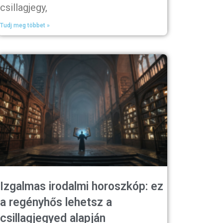
csillagjegy,
Tudj meg többet »
Izgalmas irodalmi horoszkóp: ez
a regényhős lehetsz a
csillagjegyed alapján