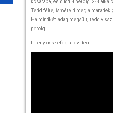
kosarába, és süsd 8 percig, 2-3 alka
Tedd félre, ismételd meg a maradék 
Ha mindkét adag megsült, tedd vissza
percig.
Itt egy összefoglaló videó: