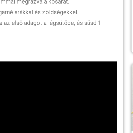
lommal megrázva a kosarat.
garnélarákkal és zöldségekkel.
 az első adagot a légsütőbe, és süsd 1