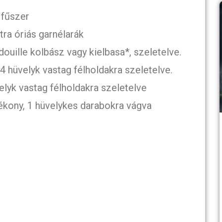
 fűszer
ra óriás garnélarák
douille kolbász vagy kielbasa*, szeletelve.
4 hüvelyk vastag félholdakra szeletelve.
elyk vastag félholdakra szeletelve
ékony, 1 hüvelykes darabokra vágva