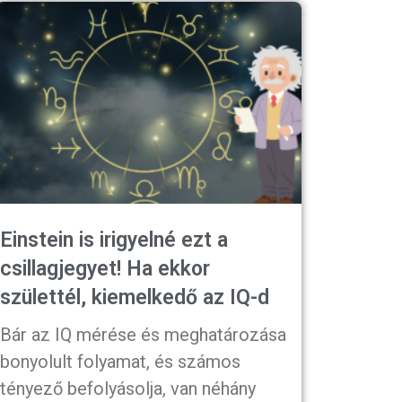
Einstein is irigyelné ezt a
csillagjegyet! Ha ekkor
születtél, kiemelkedő az IQ-d
Bár az IQ mérése és meghatározása
bonyolult folyamat, és számos
tényező befolyásolja, van néhány