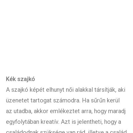
Kék szajkó
A szajkó képét elhunyt női alakkal társítják, aki
üzenetet tartogat számodra. Ha sűrűn kerül
az utadba, akkor emlékeztet arra, hogy maradj
egyfolytában kreatív. Azt is jelentheti, hogy a
családodnak szüksége van rád, illetve a család