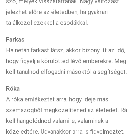
szó, melyek visszatartanak. Nagy változást
jelezhet előre az életedben, ha gyakran
találkozol ezekkel a csodákkal.
Farkas
Ha netán farkast látsz, akkor bizony itt az idő,
hogy figyelj a körülötted lévő emberekre. Meg
kell tanulnod elfogadni másoktól a segítséget.
Róka
A róka emlékeztet arra, hogy ideje más
szemszögből megközelítened az életedet. Rá
kell hangolódnod valamire, valaminek a
közeledtére. Ugyanakkor arra is figyelmeztet,