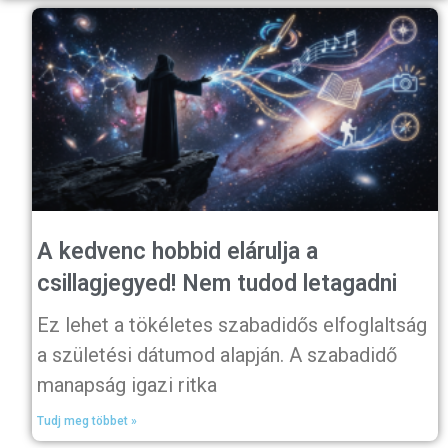
A kedvenc hobbid elárulja a
csillagjegyed! Nem tudod letagadni
Ez lehet a tökéletes szabadidős elfoglaltság
a születési dátumod alapján. A szabadidő
manapság igazi ritka
Tudj meg többet »