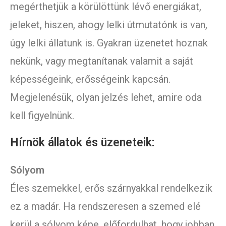
megérthetjük a körülöttünk lévő energiákat,
jeleket, hiszen, ahogy lelki útmutatónk is van,
úgy lelki állatunk is. Gyakran üzenetet hoznak
nekünk, vagy megtanítanak valamit a saját
képességeink, erősségeink kapcsán.
Megjelenésük, olyan jelzés lehet, amire oda
kell figyelnünk.
Hírnök állatok és üzeneteik:
Sólyom
Éles szemekkel, erős szárnyakkal rendelkezik
ez a madár. Ha rendszeresen a szemed elé
kerül a sólyom képe, előfordulhat, hogy jobban