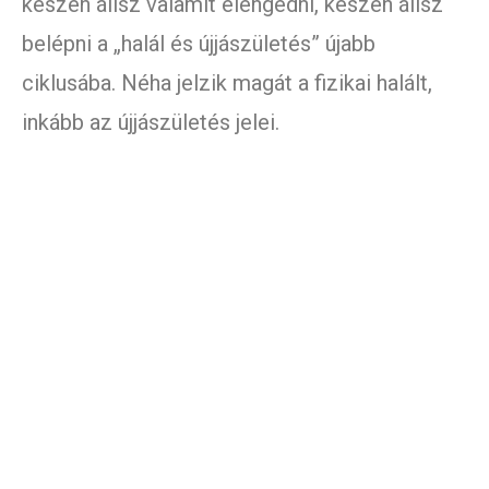
készen állsz valamit elengedni, készen állsz
belépni a „halál és újjászületés” újabb
ciklusába. Néha jelzik magát a fizikai halált,
inkább az újjászületés jelei.