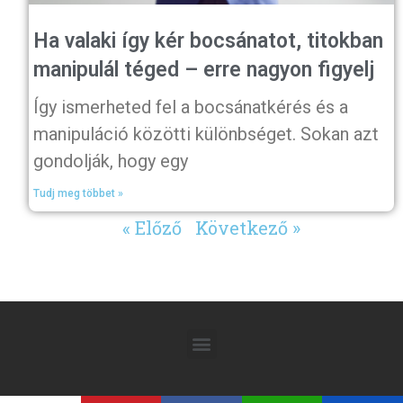
Ha valaki így kér bocsánatot, titokban
manipulál téged – erre nagyon figyelj
Így ismerheted fel a bocsánatkérés és a
manipuláció közötti különbséget. Sokan azt
gondolják, hogy egy
Tudj meg többet »
« Előző
Következő »