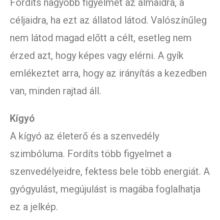
Fordíts nagyobb figyelmet az álmaidra, a
céljaidra, ha ezt az állatod látod. Valószínűleg
nem látod magad előtt a célt, esetleg nem
érzed azt, hogy képes vagy elérni. A gyík
emlékeztet arra, hogy az irányítás a kezedben
van, minden rajtad áll.
Kígyó
A kígyó az életerő és a szenvedély
szimbóluma. Fordíts több figyelmet a
szenvedélyeidre, fektess bele több energiát. A
gyógyulást, megújulást is magába foglalhatja
ez a jelkép.