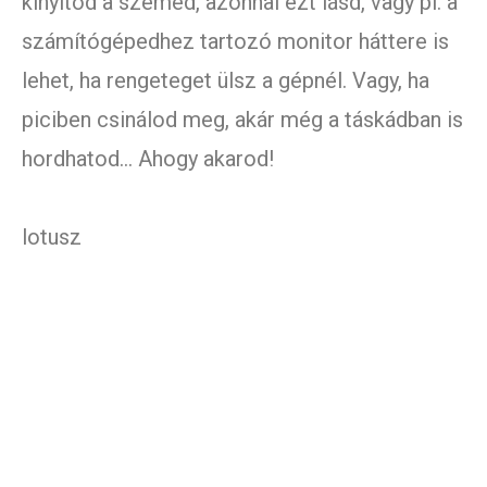
kinyitod a szemed, azonnal ezt lásd, vagy pl. a
számítógépedhez tartozó monitor háttere is
lehet, ha rengeteget ülsz a gépnél. Vagy, ha
piciben csinálod meg, akár még a táskádban is
hordhatod… Ahogy akarod!
lotusz