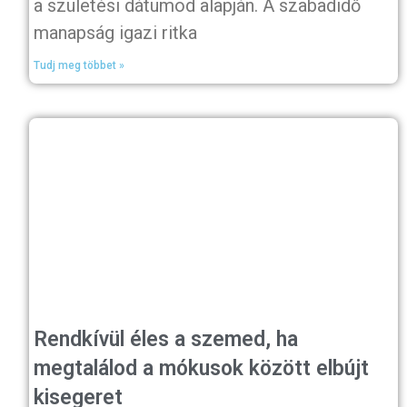
a születési dátumod alapján. A szabadidő
manapság igazi ritka
Tudj meg többet »
Rendkívül éles a szemed, ha
megtalálod a mókusok között elbújt
kisegeret