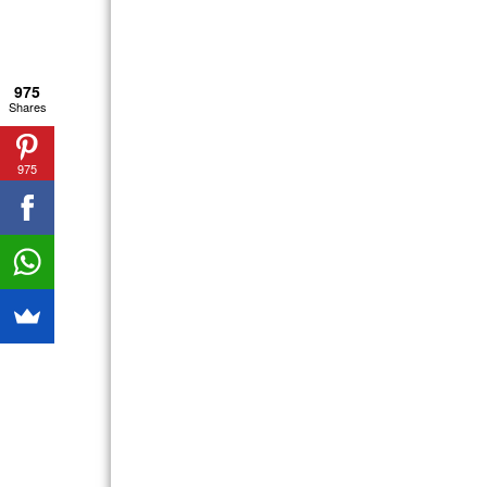
975
Shares
975