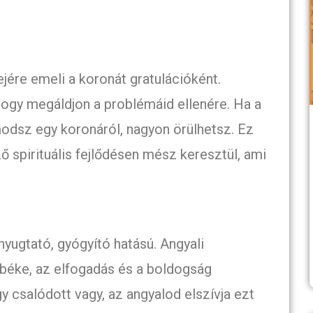
ejére emeli a koronát gratulációként.
hogy megáldjon a problémáid ellenére. Ha a
modsz egy koronáról, nagyon örülhetsz. Ez
ző spirituális fejlődésen mész keresztül, ami
 nyugtató, gyógyító hatású. Angyali
 béke, az elfogadás és a boldogság
y csalódott vagy, az angyalod elszívja ezt