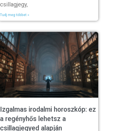
csillagjegy,
Tudj meg többet »
Izgalmas irodalmi horoszkóp: ez
a regényhős lehetsz a
csillagjegyed alapján