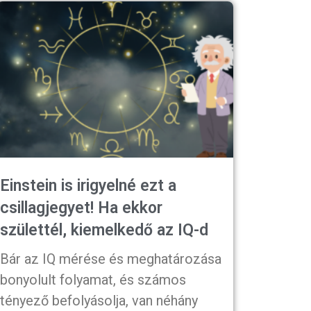
Einstein is irigyelné ezt a
csillagjegyet! Ha ekkor
születtél, kiemelkedő az IQ-d
Bár az IQ mérése és meghatározása
bonyolult folyamat, és számos
tényező befolyásolja, van néhány