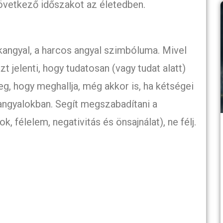
 következő időszakot az életedben.
rkangyal, a harcos angyal szimbóluma. Mivel
t jelenti, hogy tudatosan (vagy tudat alatt)
eg, hogy meghallja, még akkor is, ha kétségei
 angyalokban. Segít megszabadítani a
 félelem, negativitás és önsajnálat), ne félj.