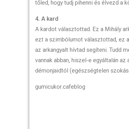
tőled, hogy tudj pihenni és élvezd a
4. A kard
A kardot választottad. Ez a Mihály a
ezt a szimbólumot választottad, ez az
az arkangyalt hívtad segíteni. Tudd m
vannak abban, hiszel-e egyáltalán az
démonjaidtól (egészségtelen szokások,
gumicukor.cafeblog