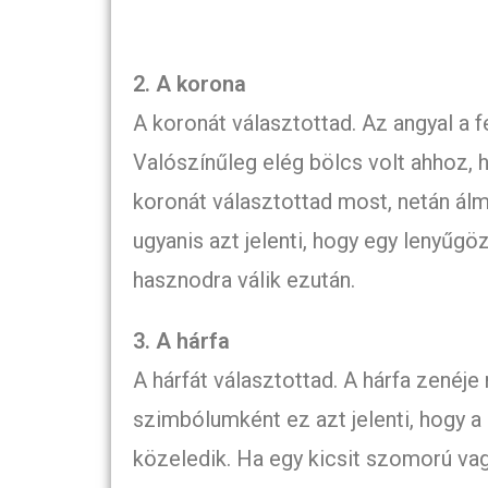
2. A korona
A koronát választottad. Az angyal a f
Valószínűleg elég bölcs volt ahhoz, 
koronát választottad most, netán ál
ugyanis azt jelenti, hogy egy lenyűgö
hasznodra válik ezután.
3. A hárfa
A hárfát választottad. A hárfa zenéje
szimbólumként ez azt jelenti, hogy a
közeledik. Ha egy kicsit szomorú vag