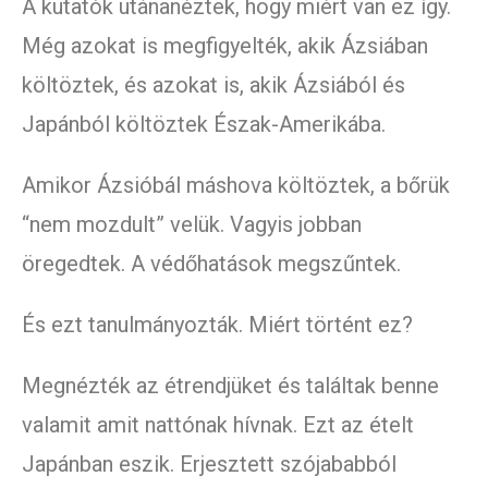
A kutatók utánanéztek, hogy miért van ez így.
Még azokat is megfigyelték, akik Ázsiában
költöztek, és azokat is, akik Ázsiából és
Japánból költöztek Észak-Amerikába.
Amikor Ázsióbál máshova költöztek, a bőrük
“nem mozdult” velük. Vagyis jobban
öregedtek. A védőhatások megszűntek.
És ezt tanulmányozták. Miért történt ez?
Megnézték az étrendjüket és találtak benne
valamit amit nattónak hívnak. Ezt az ételt
Japánban eszik. Erjesztett szójababból