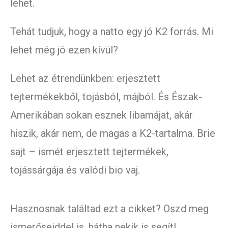
lehet.
Tehát tudjuk, hogy a natto egy jó K2 forrás. Mi
lehet még jó ezen kívül?
Lehet az étrendünkben: erjesztett
tejtermékekből, tojásból, májból. És Észak-
Amerikában sokan esznek libamájat, akár
hiszik, akár nem, de magas a K2-tartalma. Brie
sajt – ismét erjesztett tejtermékek,
tojássárgája és valódi bio vaj.
Hasznosnak találtad ezt a cikket? Oszd meg
ismerőseiddel is, hátha nekik is segít!