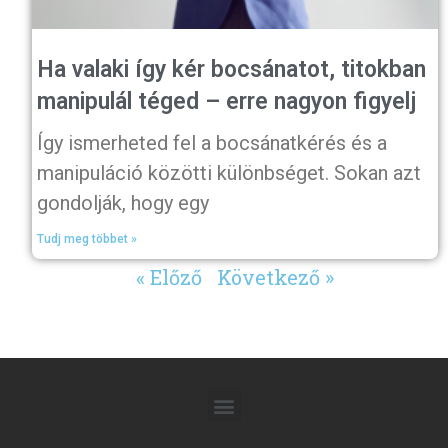
Ha valaki így kér bocsánatot, titokban
manipulál téged – erre nagyon figyelj
Így ismerheted fel a bocsánatkérés és a
manipuláció közötti különbséget. Sokan azt
gondolják, hogy egy
Tudj meg többet »
« Előző
Következő »