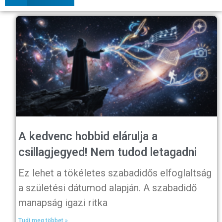
A kedvenc hobbid elárulja a
csillagjegyed! Nem tudod letagadni
Ez lehet a tökéletes szabadidős elfoglaltság
a születési dátumod alapján. A szabadidő
manapság igazi ritka
Tudj meg többet »