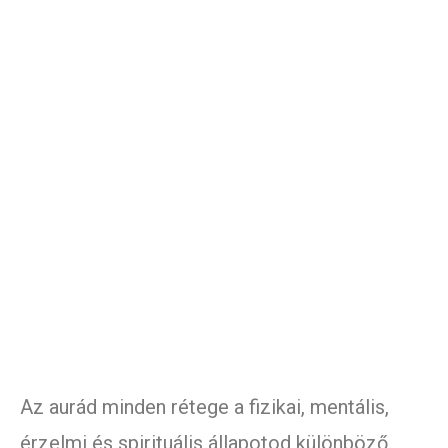
Az aurád minden rétege a fizikai, mentális,
érzelmi és spirituális állapotod különböző