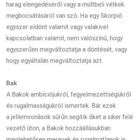
harag elengedéséről vagy a múltbeli vétkek
megbocsátásáról van szó. Ha egy Skorpió
egyszer eldönt valamit vagy valakivel
kapcsolatban valamit, nem valószínű, hogy
egyszerűen megváltoztatja a döntését, vagy
hogy egyáltalán megváltoztatja azt.
Bak
A Bakok ambíciójukról, fegyelmezettségükről
és rugalmasságukról ismertek. Bár ezek
a jellemvonások sűrűn segítik őket a siker felé
vezető úton, a Bakok hozzáállásukban
meglehetősen merevek és rugalmatlanok is