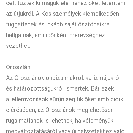
célt tűztek ki maguk elé, nehéz őket letéríteni
az útjukról. A Kos személyek kiemelkedően
függetlenek és inkább saját ösztöneikre
hallgatnak, ami időnként merevséghez
vezethet.
Oroszlán
Az Oroszlánok önbizalmukról, karizmájukról
és határozottságukról ismertek. Bár ezek
a jellemvonások sűrűn segítik őket ambícióik
elérésében, az Oroszlánok meglehetősen
rugalmatlanok is lehetnek, ha véleményük
megváltoztatásáról vagy új helyzetekhez való