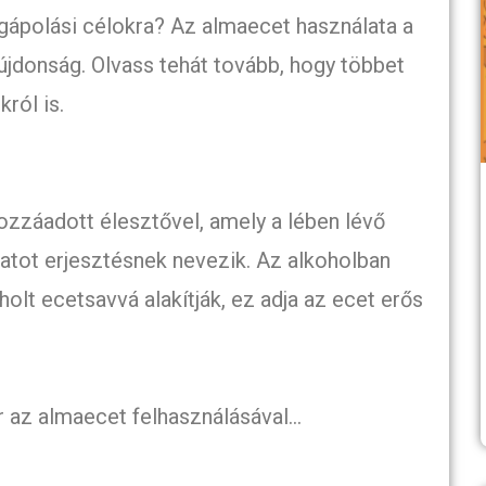
ápolási célokra? Az almaecet használata a
 újdonság. Olvass tehát tovább, hogy többet
ról is.
zzáadott élesztővel, amely a lében lévő
amatot erjesztésnek nevezik. Az alkoholban
olt ecetsavvá alakítják, ez adja az ecet erős
 az almaecet felhasználásával…