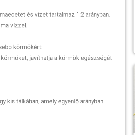
maecetet és vizet tartalmaz 1:2 arányban.
ima vízzel.
sebb körmökért:
 körmöket, javíthatja a körmök egészségét
y kis tálkában, amely egyenlő arányban