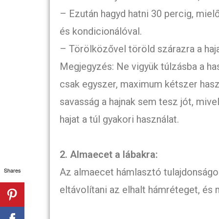
– Ezután hagyd hatni 30 percig, mie
és kondicionálóval.
– Törölközővel töröld szárazra a haj
Megjegyzés: Ne vigyük túlzásba a has
csak egyszer, maximum kétszer haszná
savasság a hajnak sem tesz jót, mive
hajat a túl gyakori használat.
2. Almaecet a lábakra:
Shares
Az almaecet hámlasztó tulajdonságok
eltávolítani az elhalt hámréteget, és 