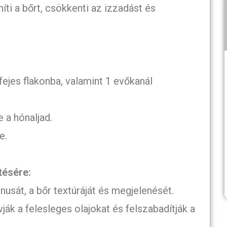
ti a bőrt, csökkenti az izzadást és
ejes flakonba, valamint 1 evőkanál
e a hónaljad.
e.
tésére:
nusát, a bőr textúráját és megjelenését.
ják a felesleges olajokat és felszabadítják a