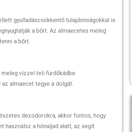
llett gyulladáscsökkentő tulajdonságokkal is
gnyugtatják a bőrt. Az almaecetes meleg
enni a bőrt.
 meleg vízzel teli fürdőkádba
y az almaecet tegye a dolgát.
mészetes dezodorokra, akkor fontos, hogy
t használsz a hónaljad alatt, az segít