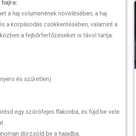
 hajra:
het a haj volumenének növelésében, a haj
és a korpásodás csökkentésében, valamint a
zben a fejbőrfertőzéseket is távol tartja.
nyers és szűretlen)
ntsd egy szórófejes flakonba, és fújd be vele
t.
finoman dörzsöld be a hajadba.