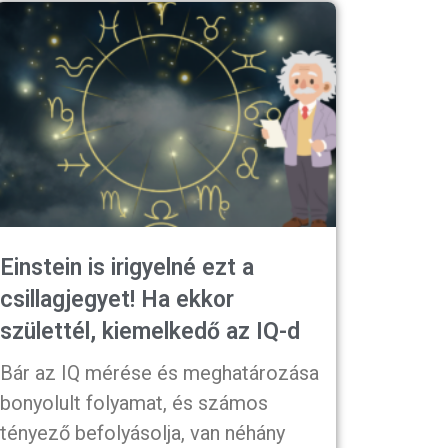
Einstein is irigyelné ezt a
csillagjegyet! Ha ekkor
születtél, kiemelkedő az IQ-d
Bár az IQ mérése és meghatározása
bonyolult folyamat, és számos
tényező befolyásolja, van néhány