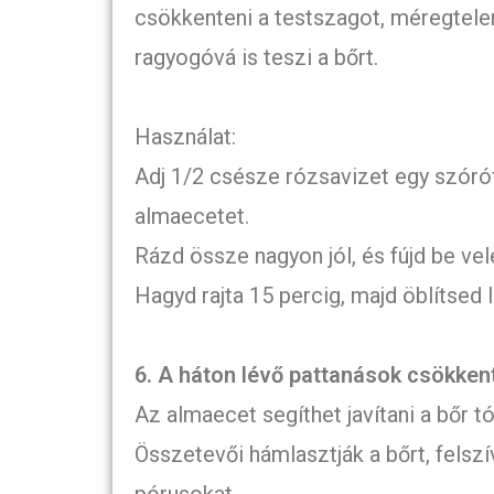
csökkenteni a testszagot, méregtelení
ragyogóvá is teszi a bőrt.
Használat:
Adj 1/2 csésze rózsavizet egy szóróf
almaecetet.
Rázd össze nagyon jól, és fújd be vel
Hagyd rajta 15 percig, majd öblítsed l
6. A háton lévő pattanások csökken
Az almaecet segíthet javítani a bőr tó
Összetevői hámlasztják a bőrt, felszív
pórusokat.