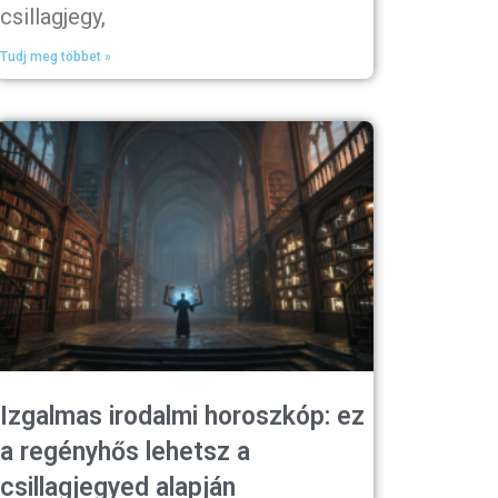
csillagjegy,
Tudj meg többet »
Izgalmas irodalmi horoszkóp: ez
a regényhős lehetsz a
csillagjegyed alapján