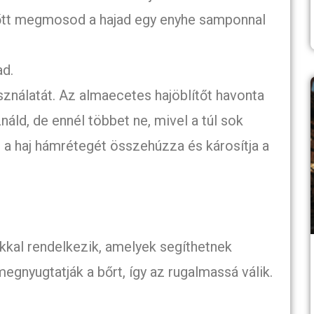
lőtt megmosod a hajad egy enyhe samponnal
ad.
ználatát. Az almaecetes hajöblítőt havonta
ld, de ennél többet ne, mivel a túl sok
l a haj hámrétegét összehúzza és károsítja a
kal rendelkezik, amelyek segíthetnek
megnyugtatják a bőrt, így az rugalmassá válik.