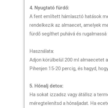
4. Nyugtató fürdő:
A fent említett hámlasztó hatások me
rendelkezik az almaecet, amelyek me
fürdő segíthet puhává és rugalmassá t
Használata:
Adjon körülbelül 200 ml almaecetet a
Pihenjen 15-20 percig, és hagyd, hog
5. Hónalj detox:
Ha sokat izzadsz vagy átállsz a ter
méregtelenítsd a hónaljadat. Ha ecete