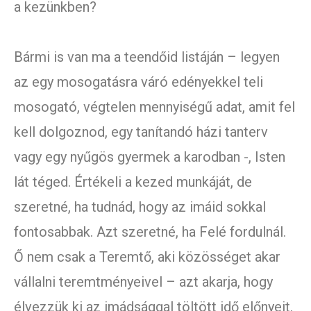
a kezünkben?
Bármi is van ma a teendőid listáján – legyen
az egy mosogatásra váró edényekkel teli
mosogató, végtelen mennyiségű adat, amit fel
kell dolgoznod, egy tanítandó házi tanterv
vagy egy nyűgös gyermek a karodban -, Isten
lát téged. Értékeli a kezed munkáját, de
szeretné, ha tudnád, hogy az imáid sokkal
fontosabbak. Azt szeretné, ha Felé fordulnál.
Ő nem csak a Teremtő, aki közösséget akar
vállalni teremtményeivel – azt akarja, hogy
élvezzük ki az imádsággal töltött idő előnyeit.