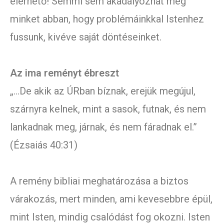
elérhető! Semmi sem akadályozhat meg
minket abban, hogy problémáinkkal Istenhez
fussunk, kivéve saját döntéseinket.
Az ima reményt ébreszt
„…De akik az ÚRban bíznak, erejük megújul,
szárnyra kelnek, mint a sasok, futnak, és nem
lankadnak meg, járnak, és nem fáradnak el.”
(Ézsaiás 40:31)
A remény bibliai meghatározása a biztos
várakozás, mert minden, ami kevesebbre épül,
mint Isten, mindig csalódást fog okozni. Isten