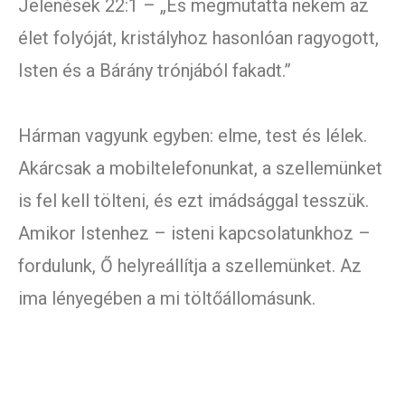
Jelenések 22:1 – „És megmutatta nekem az
élet folyóját, kristályhoz hasonlóan ragyogott,
Isten és a Bárány trónjából fakadt.”
Hárman vagyunk egyben: elme, test és lélek.
Akárcsak a mobiltelefonunkat, a szellemünket
is fel kell tölteni, és ezt imádsággal tesszük.
Amikor Istenhez – isteni kapcsolatunkhoz –
fordulunk, Ő helyreállítja a szellemünket. Az
ima lényegében a mi töltőállomásunk.