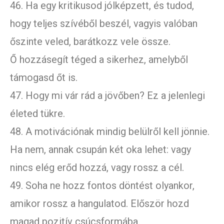
46. Ha egy kritikusod jólképzett, és tudod,
hogy teljes szívéből beszél, vagyis valóban
őszinte veled, barátkozz vele össze.
Ő hozzásegít téged a sikerhez, amelyből
támogasd őt is.
47. Hogy mi vár rád a jövőben? Ez a jelenlegi
életed tükre.
48. A motivációnak mindig belülről kell jönnie.
Ha nem, annak csupán két oka lehet: vagy
nincs elég erőd hozzá, vagy rossz a cél.
49. Soha ne hozz fontos döntést olyankor,
amikor rossz a hangulatod. Először hozd
magad pozitív csúcsformába.