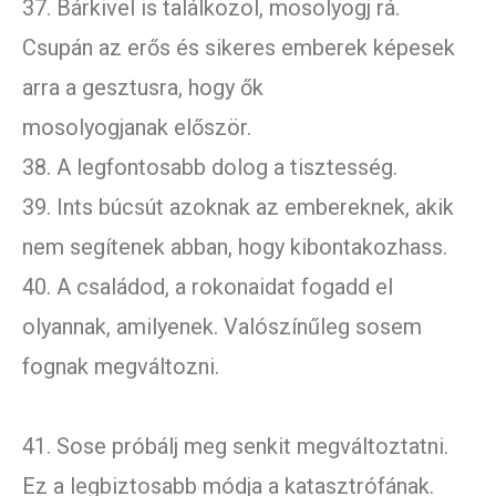
37. Bárkivel is találkozol, mosolyogj rá.
Csupán az erős és sikeres emberek képesek
arra a gesztusra, hogy ők
mosolyogjanak először.
38. A legfontosabb dolog a tisztesség.
39. Ints búcsút azoknak az embereknek, akik
nem segítenek abban, hogy kibontakozhass.
40. A családod, a rokonaidat fogadd el
olyannak, amilyenek. Valószínűleg sosem
fognak megváltozni.
41. Sose próbálj meg senkit megváltoztatni.
Ez a legbiztosabb módja a katasztrófának.