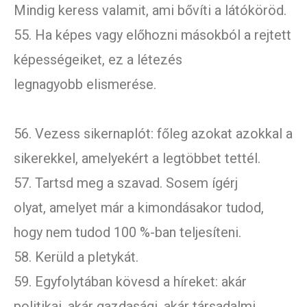
Mindig keress valamit, ami bővíti a látóköröd.
55. Ha képes vagy előhozni másokból a rejtett
képességeiket, ez a létezés
legnagyobb elismerése.
56. Vezess sikernaplót: főleg azokat azokkal a
sikerekkel, amelyekért a legtöbbet tettél.
57. Tartsd meg a szavad. Sosem ígérj
olyat, amelyet már a kimondásakor tudod,
hogy nem tudod 100 %-ban teljesíteni.
58. Kerüld a pletykát.
59. Egyfolytában kövesd a híreket: akár
politikai, akár gazdasági, akár társadalmi