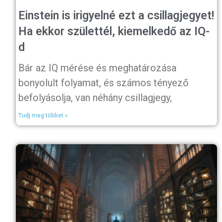
Einstein is irigyelné ezt a csillagjegyet!
Ha ekkor születtél, kiemelkedő az IQ-
d
Bár az IQ mérése és meghatározása
bonyolult folyamat, és számos tényező
befolyásolja, van néhány csillagjegy,
Tudj meg többet »