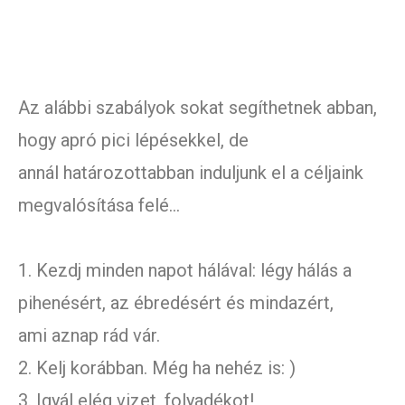
Az alábbi szabályok sokat segíthetnek abban,
hogy apró pici lépésekkel, de
annál határozottabban induljunk el a céljaink
megvalósítása felé…
1. Kezdj minden napot hálával: légy hálás a
pihenésért, az ébredésért és mindazért,
ami aznap rád vár.
2. Kelj korábban. Még ha nehéz is: )
3. Igyál elég vizet, folyadékot!