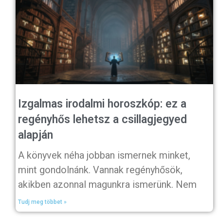
Izgalmas irodalmi horoszkóp: ez a
regényhős lehetsz a csillagjegyed
alapján
A könyvek néha jobban ismernek minket,
mint gondolnánk. Vannak regényhősök,
akikben azonnal magunkra ismerünk. Nem
Tudj meg többet »