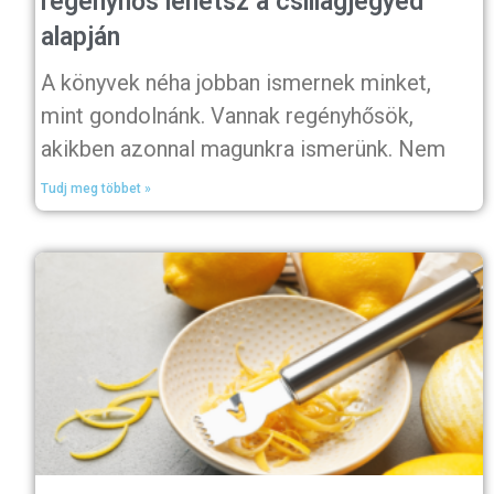
regényhős lehetsz a csillagjegyed
alapján
A könyvek néha jobban ismernek minket,
mint gondolnánk. Vannak regényhősök,
akikben azonnal magunkra ismerünk. Nem
Tudj meg többet »