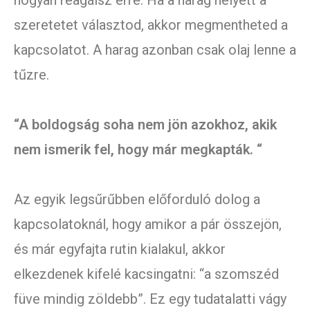
hogyan reagálsz erre. Ha a harag helyett a
szeretetet választod, akkor megmentheted a
kapcsolatot. A harag azonban csak olaj lenne a
tűzre.
“A boldogság soha nem jön azokhoz, akik
nem ismerik fel, hogy már megkapták. “
Az egyik legsűrűbben előforduló dolog a
kapcsolatoknál, hogy amikor a pár összejön,
és már egyfajta rutin kialakul, akkor
elkezdenek kifelé kacsingatni: “a szomszéd
füve mindig zöldebb”. Ez egy tudatalatti vágy