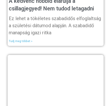
A kedvenc hobbid elárulja a
csillagjegyed! Nem tudod letagadni
Ez lehet a tökéletes szabadidős elfoglaltság
a születési dátumod alapján. A szabadidő
manapság igazi ritka
Tudj meg többet »