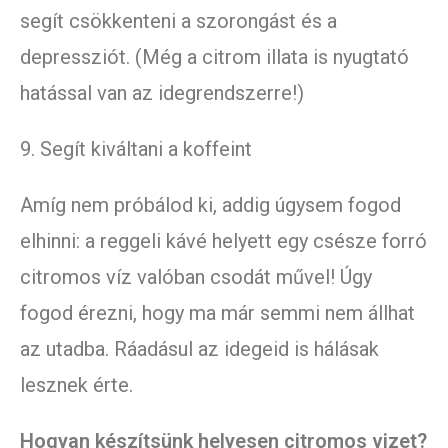
segít csökkenteni a szorongást és a
depressziót. (Még a citrom illata is nyugtató
hatással van az idegrendszerre!)
9. Segít kiváltani a koffeint
Amíg nem próbálod ki, addig úgysem fogod
elhinni: a reggeli kávé helyett egy csésze forró
citromos víz valóban csodát művel! Úgy
fogod érezni, hogy ma már semmi nem állhat
az utadba. Ráadásul az idegeid is hálásak
lesznek érte.
Hogyan készítsünk helyesen citromos vizet?