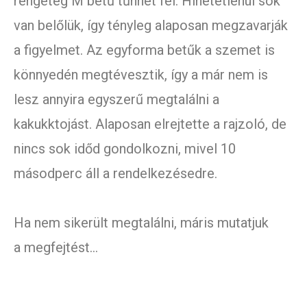
rengeteg M betű tűnhet fel. Hihetetlenül sok
van belőlük, így tényleg alaposan megzavarják
a figyelmet. Az egyforma betűk a szemet is
könnyedén megtévesztik, így a már nem is
lesz annyira egyszerű megtalálni a
kakukktojást. Alaposan elrejtette a rajzoló, de
nincs sok időd gondolkozni, mivel 10
másodperc áll a rendelkezésedre.
Ha nem sikerült megtalálni, máris mutatjuk
a megfejtést…