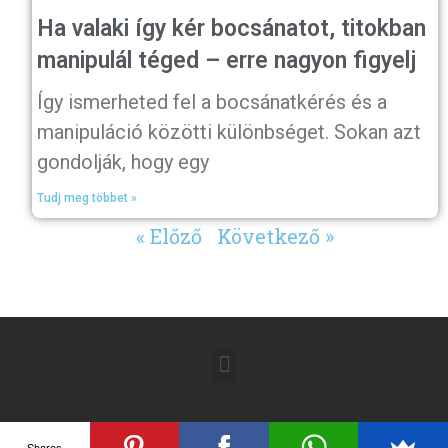
Ha valaki így kér bocsánatot, titokban
manipulál téged – erre nagyon figyelj
Így ismerheted fel a bocsánatkérés és a
manipuláció közötti különbséget. Sokan azt
gondolják, hogy egy
Tudj meg többet »
« Előző
Következő »
Shares