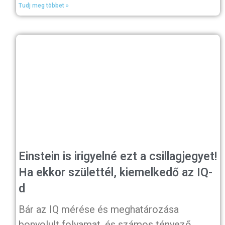
Tudj meg többet »
Einstein is irigyelné ezt a csillagjegyet!
Ha ekkor születtél, kiemelkedő az IQ-
d
Bár az IQ mérése és meghatározása
bonyolult folyamat, és számos tényező