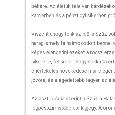
békére. Az életük tele van kérdésekk
karrierben és a pénzügyi sikerben pr
Viszont ahogy telik az idő, a Szűz so
harag, amely felhalmozódott benne, v
képes elengedni ezeket a rossz érzel
sikereire, felismeri, hogy sokkalta é
önértékelés növekedése már elegend
jövőre, és elégedettebb legyen az éle
Az asztrológia szerint a Szűz a Halak
legpesszimistább csillagjegy. A örö