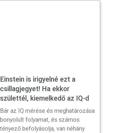
Einstein is irigyelné ezt a
csillagjegyet! Ha ekkor
születtél, kiemelkedő az IQ-d
Bár az IQ mérése és meghatározása
bonyolult folyamat, és számos
tényező befolyásolja, van néhány