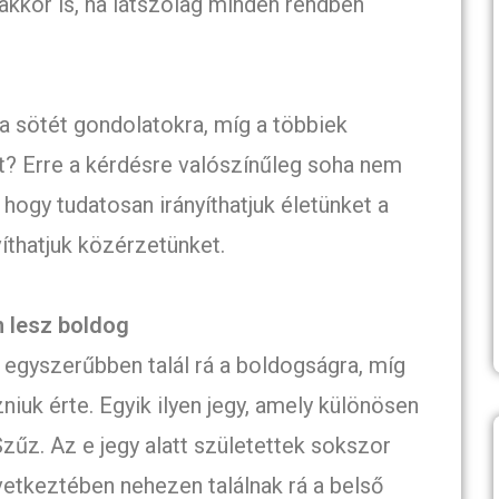
akkor is, ha látszólag minden rendben
a sötét gondolatokra, míg a többiek
? Erre a kérdésre valószínűleg soha nem
 hogy tudatosan irányíthatjuk életünket a
víthatjuk közérzetünket.
n lesz boldog
y egyszerűbben talál rá a boldogságra, míg
uk érte. Egyik ilyen jegy, amely különösen
zűz. Az e jegy alatt születettek sokszor
vetkeztében nehezen találnak rá a belső