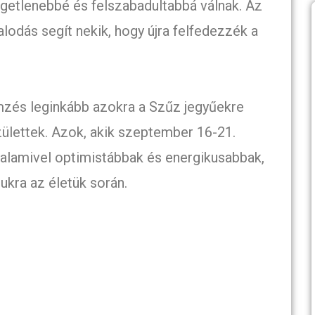
ggetlenebbé és felszabadultabbá válnak. Az
talodás segít nekik, hogy újra felfedezzék a
mzés leginkább azokra a Szűz jegyűekre
ülettek. Azok, akik szeptember 16-21.
valamivel optimistábbak és energikusabbak,
kra az életük során.