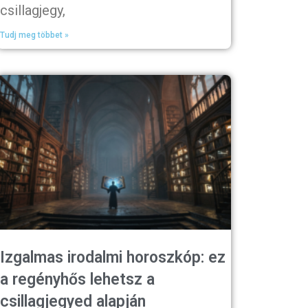
csillagjegy,
Tudj meg többet »
Izgalmas irodalmi horoszkóp: ez
a regényhős lehetsz a
csillagjegyed alapján