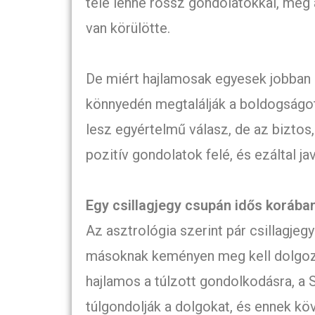
tele lenne rossz gondolatokkal, még 
van körülötte.
De miért hajlamosak egyesek jobban 
könnyedén megtalálják a boldogságot
lesz egyértelmű válasz, de az biztos,
pozitív gondolatok felé, és ezáltal ja
Egy csillagjegy csupán idős korába
Az asztrológia szerint pár csillagjeg
másoknak keményen meg kell dolgozni
hajlamos a túlzott gondolkodásra, a S
túlgondolják a dolgokat, és ennek kö