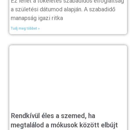
Ez lehet a tökéletes szabadidős elfoglaltság
a születési dátumod alapján. A szabadidő
manapság igazi ritka
Tudj meg többet »
Rendkívül éles a szemed, ha
megtalálod a mókusok között elbújt