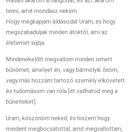
Hallani akarom a hangodat, és azt akarom
tenni, amit mondasz nekem.
Hogy megkapjam áldásodat Uram, és hogy
megszabaduljak minden átoktól, ami az
életemet sújtja.
Mindenekelőtt megvallom minden ismert
bűnömet, amelyet én, vagy bármelyik ősöm,
vagy más hozzám tartozó személy elkövetett
és tudomásom van róla [itt vallhatod meg a
bűneiteket].
Uram, köszönöm neked, és hiszem hogy
mindent megbocsátottál, amit megvallottam,