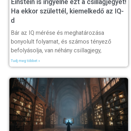
Einstein is irigyelné ezt a csillagjegyet!
Ha ekkor születtél, kiemelkedő az IQ-
d
Bár az IQ mérése és meghatározása
bonyolult folyamat, és számos tényező
befolyásolja, van néhány csillagjegy,
Tudj meg többet »