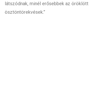
látszódnak, minél erősebbek az öröklött
ösztöntörekvések.”