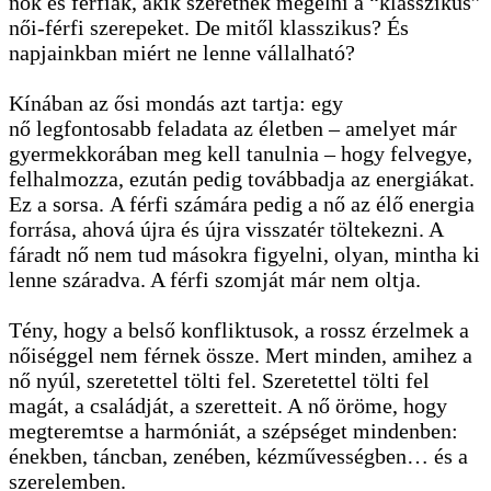
nők és férfiak, akik szeretnék megélni a “klasszikus”
női-férfi szerepeket. De mitől klasszikus? És
napjainkban miért ne lenne vállalható?
Kínában az ősi mondás azt tartja: egy
nő legfontosabb feladata az életben – amelyet már
gyermekkorában meg kell tanulnia – hogy felvegye,
felhalmozza, ezután pedig továbbadja az energiákat.
Ez a sorsa. A férfi számára pedig a nő az élő energia
forrása, ahová újra és újra visszatér töltekezni. A
fáradt nő nem tud másokra figyelni, olyan, mintha ki
lenne száradva. A férfi szomját már nem oltja.
Tény, hogy a belső konfliktusok, a rossz érzelmek a
nőiséggel nem férnek össze. Mert minden, amihez a
nő nyúl, szeretettel tölti fel. Szeretettel tölti fel
magát, a családját, a szeretteit. A nő öröme, hogy
megteremtse a harmóniát, a szépséget mindenben:
énekben, táncban, zenében, kézművességben… és a
szerelemben.