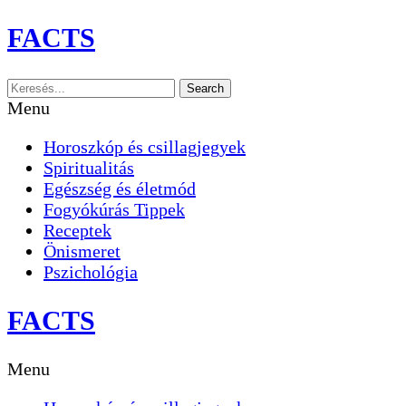
Skip
FACTS
to
content
Search
Menu
Horoszkóp és csillagjegyek
Spiritualitás
Egészség és életmód
Fogyókúrás Tippek
Receptek
Önismeret
Pszichológia
FACTS
Menu