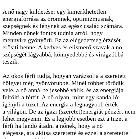
A nő nagy küldetése: egy kimeríthetetlen
energiaforrása az örömnek, optimizmusnak,
szépségnek és fénynek az egész család számára.
Minden nőnek fontos tudnia arról, hogy
mennyire gyönyörű. Ez az elégedettség érzését
erősíti benne. A kedves és elismerő szavak a nő
szépségét lágyabbá, könnyedebbé és virágzóbbá
teszik.
Az okos férfi tudja, hogyan varázsolja a szeretett
hölgyet még gyönyörűbbé. Minél többet törődik
vele, a nő annál teljesebbé válik, és az energiája
feltölti a férfit. A nő olyan, mint egy kandalló:
igényli a tüzet. Az energia a legnagyobb érték
a világon. De az igazi (szeretet)energiát pénzért nem
lehet megvenni. És a legjobb esetben ezt a tüzet a
férfi hajlandó átadni a nőnek, hogy a nő
elégesse, átalakítsa szeretetté és ezzel a szeretettel