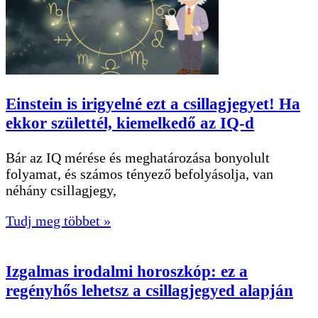
Einstein is irigyelné ezt a csillagjegyet! Ha
ekkor születtél, kiemelkedő az IQ-d
Bár az IQ mérése és meghatározása bonyolult
folyamat, és számos tényező befolyásolja, van
néhány csillagjegy,
Tudj meg többet »
Izgalmas irodalmi horoszkóp: ez a
regényhős lehetsz a csillagjegyed alapján