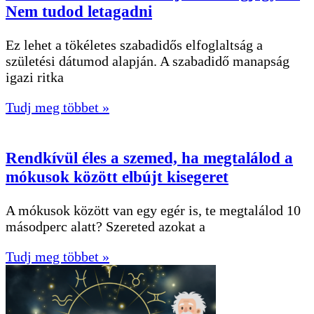
Nem tudod letagadni
Ez lehet a tökéletes szabadidős elfoglaltság a
születési dátumod alapján. A szabadidő manapság
igazi ritka
Tudj meg többet »
Rendkívül éles a szemed, ha megtalálod a
mókusok között elbújt kisegeret
A mókusok között van egy egér is, te megtalálod 10
másodperc alatt? Szereted azokat a
Tudj meg többet »