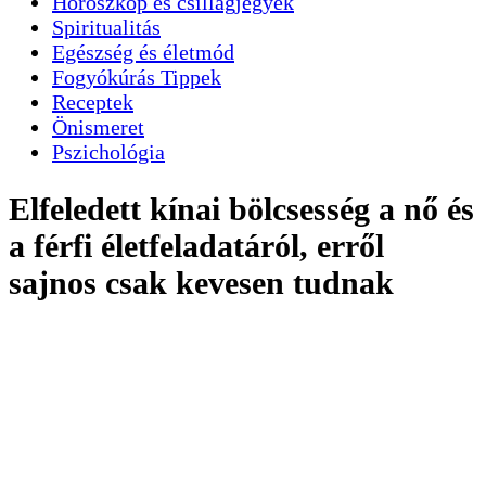
Horoszkóp és csillagjegyek
Spiritualitás
Egészség és életmód
Fogyókúrás Tippek
Receptek
Önismeret
Pszichológia
Elfeledett kínai bölcsesség a nő és
a férfi életfeladatáról, erről
sajnos csak kevesen tudnak