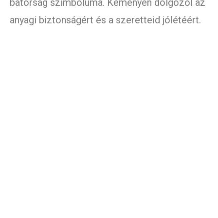
bátorság szimbóluma. Keményen dolgozol az
anyagi biztonságért és a szeretteid jólétéért.