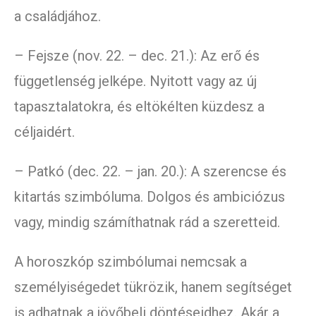
a családjához.
– Fejsze (nov. 22. – dec. 21.): Az erő és
függetlenség jelképe. Nyitott vagy az új
tapasztalatokra, és eltökélten küzdesz a
céljaidért.
– Patkó (dec. 22. – jan. 20.): A szerencse és
kitartás szimbóluma. Dolgos és ambiciózus
vagy, mindig számíthatnak rád a szeretteid.
A horoszkóp szimbólumai nemcsak a
személyiségedet tükrözik, hanem segítséget
is adhatnak a jövőbeli döntéseidhez. Akár a