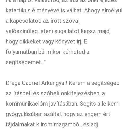
ha a naplót választod, az írás az önkifejezés
katartikus élményévé is válhat. Ahogy elmélyül
a kapcsolatod az írott szóval,
valószínűleg isteni sugallatot kapsz majd,
hogy cikkeket vagy könyvet írj. E
folyamatban bármikor kérheted a
segítségemet. ”
Drága Gábriel Arkangyal! Kérem a segítséged
az írásbeli és szóbeli önkifejezésben, a
kommunikációm javításában. Segíts a lelkem
gyógyulásában azáltal, hogy az engem ért
fájdalmakat kiírom magamból, és adj