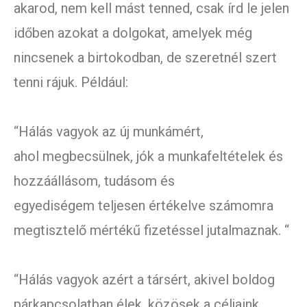
akarod, nem kell mást tenned, csak írd le jelen
időben azokat a dolgokat, amelyek még
nincsenek a birtokodban, de szeretnél szert
tenni rájuk. Például:
“Hálás vagyok az új munkámért,
ahol megbecsülnek, jók a munkafeltételek és
hozzáállásom, tudásom és
egyediségem teljesen értékelve számomra
megtisztelő mértékű fizetéssel jutalmaznak. “
“Hálás vagyok azért a társért, akivel boldog
párkapcsolatban élek, közösek a céljaink,