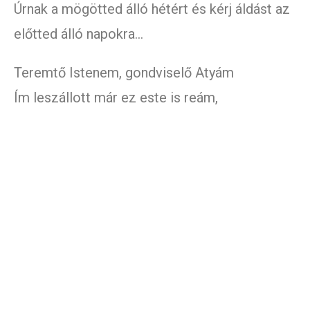
Úrnak a mögötted álló hétért és kérj áldást az
előtted álló napokra…
Teremtő Istenem, gondviselő Atyám
Ím leszállott már ez este is reám,