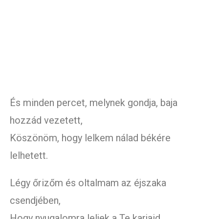
És minden percet, melynek gondja, baja
hozzád vezetett,
Köszönöm, hogy lelkem nálad békére
lelhetett.
Légy őrizőm és oltalmam az éjszaka
csendjében,
Hogy nyugalomra leljek a Te karjaid