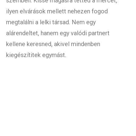
szemben. Kissé magasra tetted a mércét,
ilyen elvárások mellett nehezen fogod
megtalálni a lelki társad. Nem egy
alárendeltet, hanem egy valódi partnert
kellene keresned, akivel mindenben
kiegészítitek egymást.