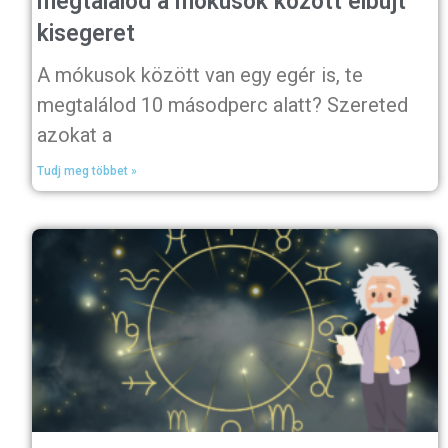
megtalálod a mókusok között elbújt
kisegeret
A mókusok között van egy egér is, te
megtalálod 10 másodperc alatt? Szereted
azokat a
Tudj meg többet »