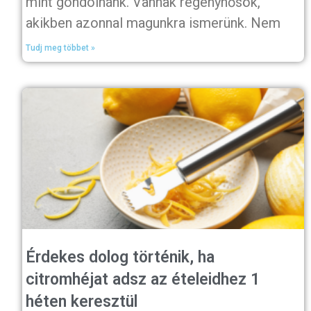
mint gondolnánk. Vannak regényhősök,
akikben azonnal magunkra ismerünk. Nem
Tudj meg többet »
Érdekes dolog történik, ha
citromhéjat adsz az ételeidhez 1
héten keresztül