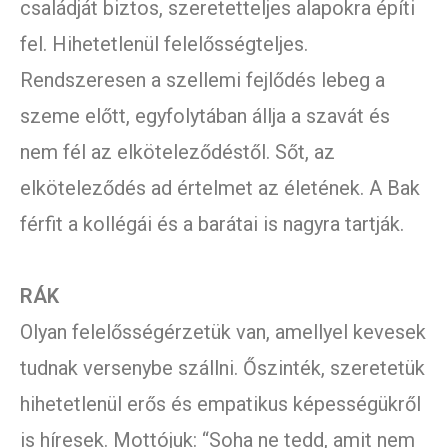
családját biztos, szeretetteljes alapokra építi
fel. Hihetetlenül felelősségteljes.
Rendszeresen a szellemi fejlődés lebeg a
szeme előtt, egyfolytában állja a szavát és
nem fél az elköteleződéstől. Sőt, az
elköteleződés ad értelmet az életének. A Bak
férfit a kollégái és a barátai is nagyra tartják.
RÁK
Olyan felelősségérzetük van, amellyel kevesek
tudnak versenybe szállni. Őszinték, szeretetük
hihetetlenül erős és empatikus képességükről
is híresek. Mottójuk: “Soha ne tedd, amit nem