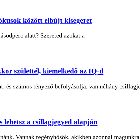
kusok között elbújt kisegeret
ásodperc alatt? Szereted azokat a
ekkor születtél, kiemelkedő az IQ-d
, és számos tényező befolyásolja, van néhány csillagj
 lehetsz a csillagjegyed alapján
lnánk. Vannak regényhősök, akikben azonnal magunkr