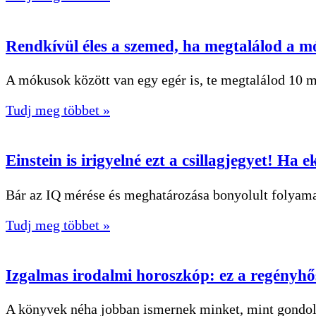
Rendkívül éles a szemed, ha megtalálod a mó
A mókusok között van egy egér is, te megtalálod 10 m
Tudj meg többet »
Einstein is irigyelné ezt a csillagjegyet! Ha 
Bár az IQ mérése és meghatározása bonyolult folyamat
Tudj meg többet »
Izgalmas irodalmi horoszkóp: ez a regényhős
A könyvek néha jobban ismernek minket, mint gondo