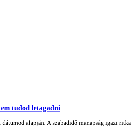
 Nem tudod letagadni
ési dátumod alapján. A szabadidő manapság igazi ritka