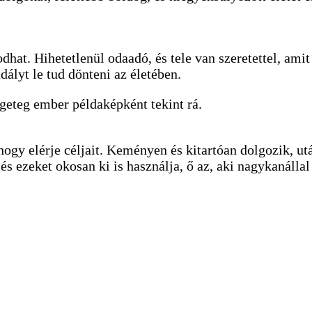
modhat. Hihetetlenül odaadó, és tele van szeretettel, a
adályt le tud dönteni az életében.
ngeteg ember példaképként tekint rá.
 hogy elérje céljait. Keményen és kitartóan dolgozik, u
és ezeket okosan ki is használja, ő az, aki nagykanállal 