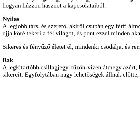
hogyan húzzon hasznot a kapcsolataiból.
Nyilas
A legjobb társ, és szerető, akiről csupán egy férfi ál
ujja köré tekeri a fél világot, és pont ezzel minden ak
Sikeres és fényűző életet él, mindenki csodálja, és re
Bak
A legkitartóbb csillagjegy, tűzön-vízen átmegy azért,
sikereit. Egyfolytában nagy lehetőségek állnak előtte, 