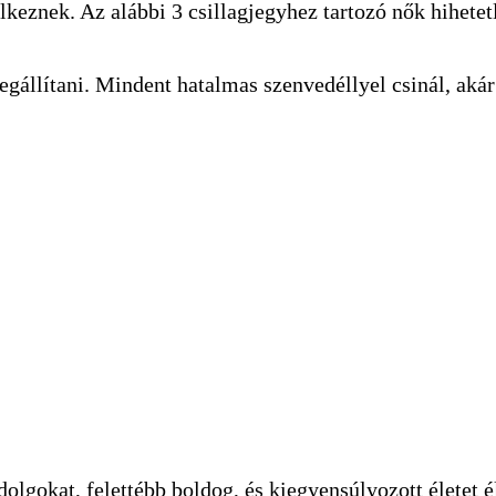
elkeznek. Az alábbi 3 csillagjegyhez tartozó nők hihetet
állítani. Mindent hatalmas szenvedéllyel csinál, akár 
olgokat, felettébb boldog, és kiegyensúlyozott életet é