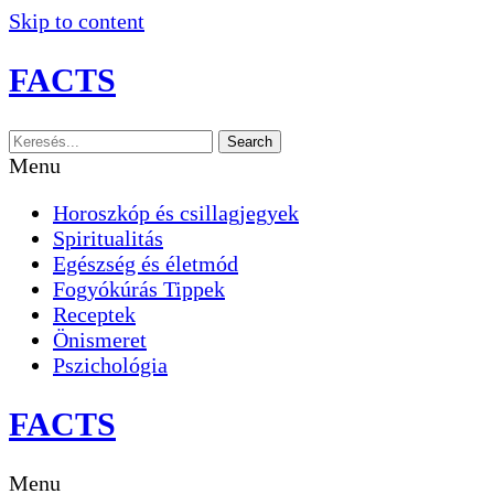
Skip to content
FACTS
Search
Menu
Horoszkóp és csillagjegyek
Spiritualitás
Egészség és életmód
Fogyókúrás Tippek
Receptek
Önismeret
Pszichológia
FACTS
Menu