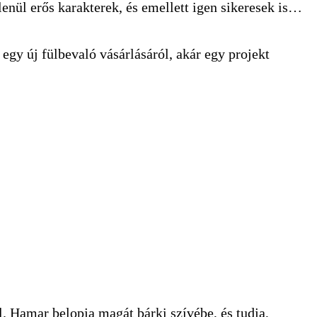
lenül erős karakterek, és emellett igen sikeresek is…
egy új fülbevaló vásárlásáról, akár egy projekt
l. Hamar belopja magát bárki szívébe, és tudja,