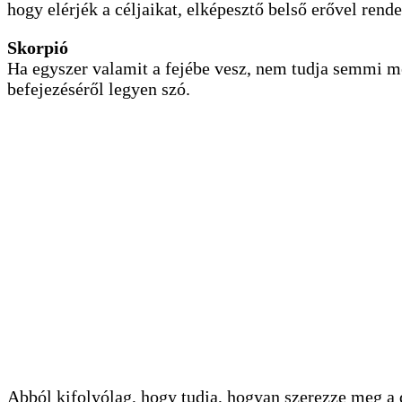
hogy elérjék a céljaikat, elképesztő belső erővel rend
Skorpió
Ha egyszer valamit a fejébe vesz, nem tudja semmi meg
befejezéséről legyen szó.
Abból kifolyólag, hogy tudja, hogyan szerezze meg a d