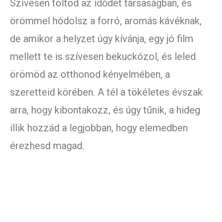
Szívesen töltöd az idődet társaságban, és
örömmel hódolsz a forró, aromás kávéknak,
de amikor a helyzet úgy kívánja, egy jó film
mellett te is szívesen bekuckózol, és leled
örömöd az otthonod kényelmében, a
szeretteid körében. A tél a tökéletes évszak
arra, hogy kibontakozz, és úgy tűnik, a hideg
illik hozzád a legjobban, hogy elemedben
érezhesd magad.