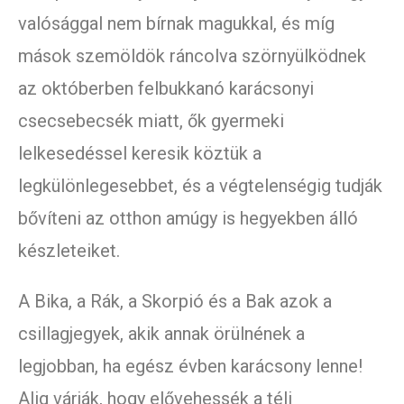
valósággal nem bírnak magukkal, és míg
mások szemöldök ráncolva szörnyülködnek
az októberben felbukkanó karácsonyi
csecsebecsék miatt, ők gyermeki
lelkesedéssel keresik köztük a
legkülönlegesebbet, és a végtelenségig tudják
bővíteni az otthon amúgy is hegyekben álló
készleteiket.
A Bika, a Rák, a Skorpió és a Bak azok a
csillagjegyek, akik annak örülnének a
legjobban, ha egész évben karácsony lenne!
Alig várják, hogy elővehessék a téli