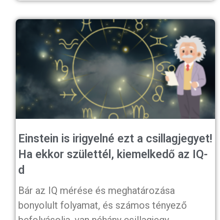
Einstein is irigyelné ezt a csillagjegyet!
Ha ekkor születtél, kiemelkedő az IQ-
d
Bár az IQ mérése és meghatározása
bonyolult folyamat, és számos tényező
befolyásolja, van néhány csillagjegy,