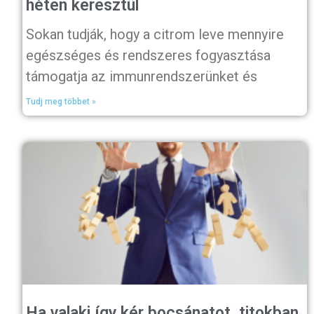
héten keresztül
Sokan tudják, hogy a citrom leve mennyire
egészséges és rendszeres fogyasztása
támogatja az immunrendszerünket és
Tudj meg többet »
Ha valaki így kér bocsánatot, titokban