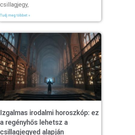
csillagjegy,
Tudj meg többet »
Izgalmas irodalmi horoszkóp: ez
a regényhős lehetsz a
csillagjegyed alapján