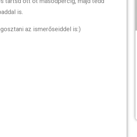
s tartsd ott öt másodpercig, majd tedd
addal is.
gosztani az ismerőseiddel is:)