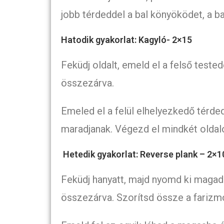
jobb térdeddel a bal könyöködet, a ba
Hatodik gyakorlat: Kagyló- 2×15
Feküdj oldalt, emeld el a felső tested
összezárva.
Emeled el a felül elhelyezkedő térded
maradjanak. Végezd el mindkét oldal
Hetedik gyakorlat: Reverse plank – 2×1
Feküdj hanyatt, majd nyomd ki magad 
összezárva. Szorítsd össze a farizm