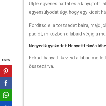
Ülj le egyenes háttal és a kinyújtott
egyensúlyodat úgy, hogy egy kicsit há
Fordítsd el a törzsedet balra, majd j
padlót, miközben a lábaid végig a m
Negyedik gyakorlat: Hanyattfekvés láb
Feküdj hanyatt, kezeid a lábad mellet
Shares
összezárva.