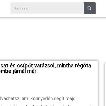
asat és csípőt varázsol, mintha régóta
mbe járnál már:
olvashatsz, ami könnyedén segít majd