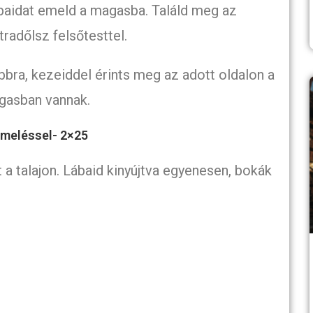
 lábaidat emeld a magasba. Találd meg az
tradőlsz felsőtesttel.
obbra, kezeiddel érints meg az adott oldalon a
agasban vannak.
emeléssel- 2×25
t a talajon. Lábaid kinyújtva egyenesen, bokák