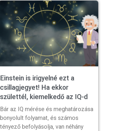
Einstein is irigyelné ezt a
csillagjegyet! Ha ekkor
születtél, kiemelkedő az IQ-d
Bár az IQ mérése és meghatározása
bonyolult folyamat, és számos
tényező befolyásolja, van néhány