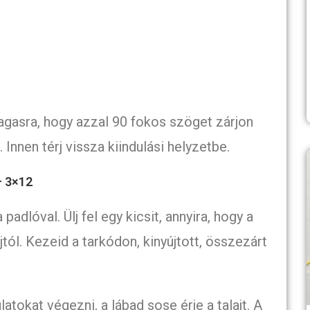
agasra, hogy azzal 90 fokos szöget zárjon
 Innen térj vissza kiindulási helyzetbe.
– 3×12
adlóval. Ülj fel egy kicsit, annyira, hogy a
tól. Kezeid a tarkódon, kinyújtott, összezárt
atokat végezni, a lábad sose érje a talajt. A