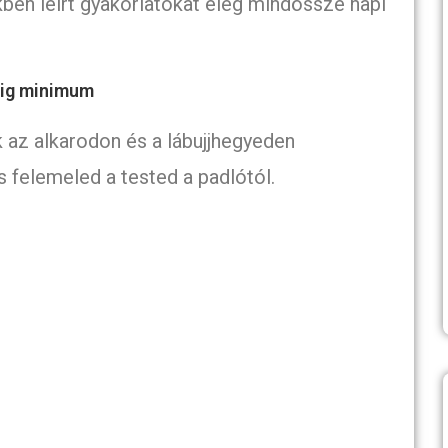
ikkben leírt gyakorlatokat elég mindössze napi
cig minimum
k az alkarodon és a lábujjhegyeden
 felemeled a tested a padlótól.