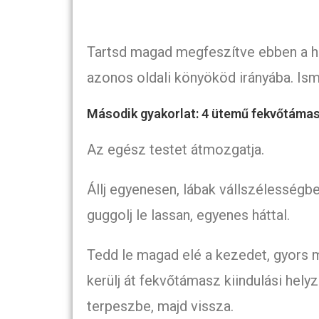
Tartsd magad megfeszítve ebben a he
azonos oldali könyököd irányába. Ism
Második gyakorlat: 4 ütemű fekvőtáma
Az egész testet átmozgatja.
Állj egyenesen, lábak vállszélességbe
guggolj le lassan, egyenes háttal.
Tedd le magad elé a kezedet, gyors m
kerülj át fekvőtámasz kiindulási helyz
terpeszbe, majd vissza.