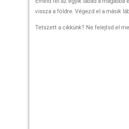
Emeld fel az egyik lábad a magasba é
vissza a földre. Végezd el a másik láb
Tetszett a cikkünk? Ne felejtsd el me