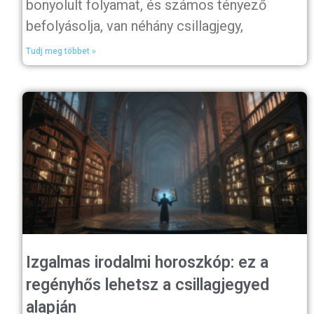
bonyolult folyamat, és számos tényező
befolyásolja, van néhány csillagjegy,
Tudj meg többet »
Izgalmas irodalmi horoszkóp: ez a
regényhős lehetsz a csillagjegyed
alapján