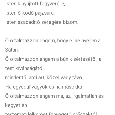
Isten kinyújtott fegyverére,
Isten őrködő pajzsára,
Isten szabadító seregére bízom.
Ő oltalmazzon engem, hogy el ne nyeljen a
Sátán.
Ő oltalmazzon engem a bűn kísértésétől, a
test kívánságától,
mindentől ami árt, közel vagy távol,
Ha egyedül vagyok és ha másokkal.
Ő oltalmazzon engem ma, az irgalmatlan és
kegyetlen
testemet-lelkemet fenyegető erőszaktól,