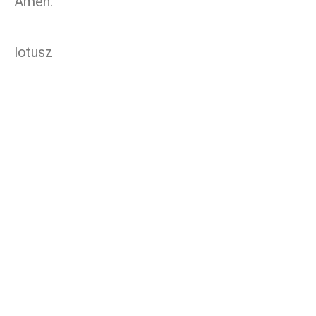
Ámen.
lotusz