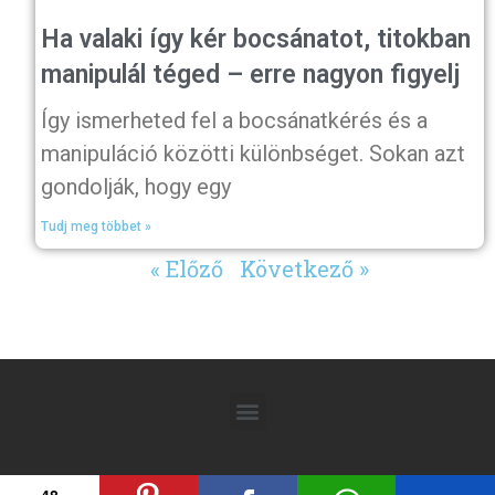
Ha valaki így kér bocsánatot, titokban
manipulál téged – erre nagyon figyelj
Így ismerheted fel a bocsánatkérés és a
manipuláció közötti különbséget. Sokan azt
gondolják, hogy egy
Tudj meg többet »
« Előző
Következő »
48