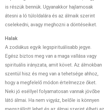
is részük bennük. Ugyanakkor hajlamosak
átesni a ló túloldalára és az álmaik szerint
cselekedni, avagy meghozni a döntéseiket.
Halak
A zodiákus egyik legspirituálisabb jegye.
Egész biztos meg van a maga vallása vagy
spirituális irányzata, amit követ. Az álmokban
szentül hisz és meg van a tehetsége ahhoz,
hogy a megfelelő módon értelmezze őket.
Neki jó eséllyel folyamatosan vannak jövőbe
látó álmai. Ha nem vigyáz, belőle is könnyen
megszállott lehet és az álmai szerint élheti az