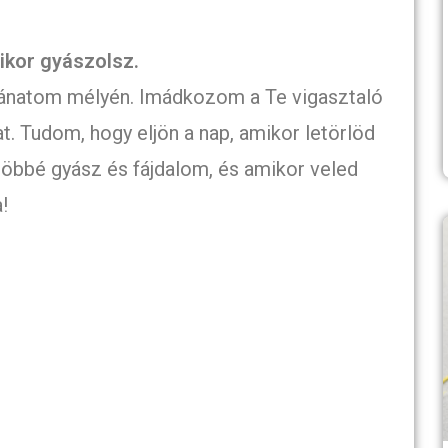
mikor gyászolsz.
 bánatom mélyén. Imádkozom a Te vigasztaló
t. Tudom, hogy eljön a nap, amikor letörlöd
öbbé gyász és fájdalom, és amikor veled
!