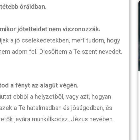
tétebb óráidban.
 amikor jótetteidet nem viszonozzák.
djak a jó cselekedetekben, mert tudom, hogy
a nem adom fel. Dicsőítem a Te szent nevedet.
tod a fényt az alagút végén.
tat ebből a helyzetből, vagy azt, hogyan
hiszek a Te hatalmadban és jóságodban, és
etők javára munkálkodsz. Jézus nevében.