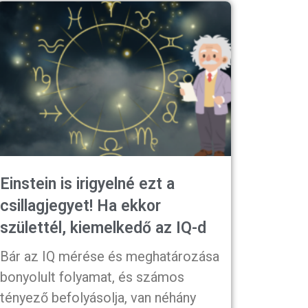
Einstein is irigyelné ezt a
csillagjegyet! Ha ekkor
születtél, kiemelkedő az IQ-d
Bár az IQ mérése és meghatározása
bonyolult folyamat, és számos
tényező befolyásolja, van néhány