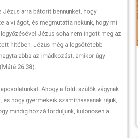
e Jézus arra bátorít bennünket, hogy
e a világot, és megmutatta nekünk, hogy mi
ál legyőzésével Jézus soha nem ingott meg az
tett hitében. Jézus még a legsötétebb
hagyta abba az imádkozást, amikor úgy
 (Máté 26:38).
kapcsolatunkat. Ahogy a földi szülők vágynak
l, és hogy gyermekeik számíthassanak rájuk,
hogy mindig hozzá forduljunk, különösen a