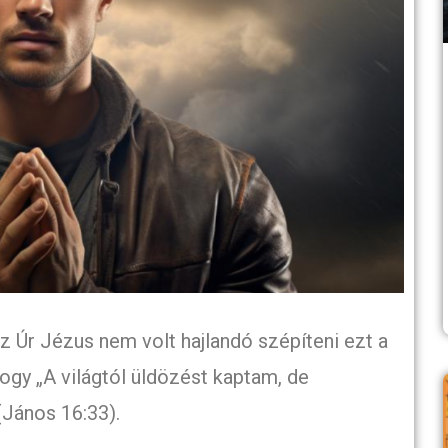
z Úr Jézus nem volt hajlandó szépíteni ezt a
 hogy „A világtól üldözést kaptam, de
(János 16:33).