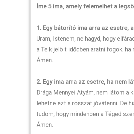
Íme 5 ima, amely felemelhet a legsö
1. Egy bátorító ima arra az esetre,
Uram, Istenem, ne hagyd, hogy elfára
a Te kijelölt idődben aratni fogok, h
Ámen.
2. Egy ima arra az esetre, ha nem lá
Drága Mennyei Atyám, nem látom a kiu
lehetne ezt a rosszat jóvátenni. De 
tudom, hogy mindenben a Téged szer
Ámen.