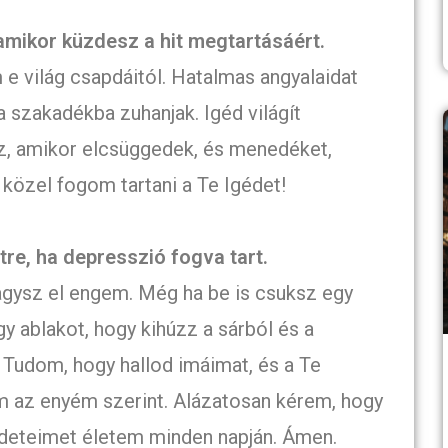
 amikor küzdesz a hit megtartásáért.
e világ csapdáitól. Hatalmas angyalaidat
a szakadékba zuhanjak. Igéd világít
, amikor elcsüggedek, és menedéket,
közel fogom tartani a Te Igédet!
re, ha depresszió fogva tart.
ysz el engem. Még ha be is csuksz egy
gy ablakot, hogy kihúzz a sárból és a
. Tudom, hogy hallod imáimat, és a Te
em az enyém szerint. Alázatosan kérem, hogy
deteimet életem minden napján. Ámen.