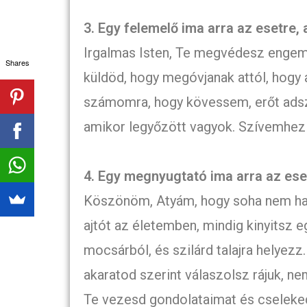
3. Egy felemelő ima arra az esetre,
Irgalmas Isten, Te megvédesz engem 
Shares
küldöd, hogy megóvjanak attól, hogy 
számomra, hogy kövessem, erőt adsz
amikor legyőzött vagyok. Szívemhez 
4. Egy megnyugtató ima arra az eset
Köszönöm, Atyám, hogy soha nem hag
ajtót az életemben, mindig kinyitsz e
mocsárból, és szilárd talajra helyezz
akaratod szerint válaszolsz rájuk, n
Te vezesd gondolataimat és cseleke