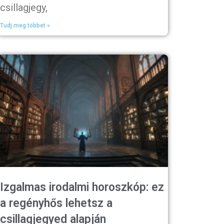
csillagjegy,
Tudj meg többet »
Izgalmas irodalmi horoszkóp: ez
a regényhős lehetsz a
csillagjegyed alapján