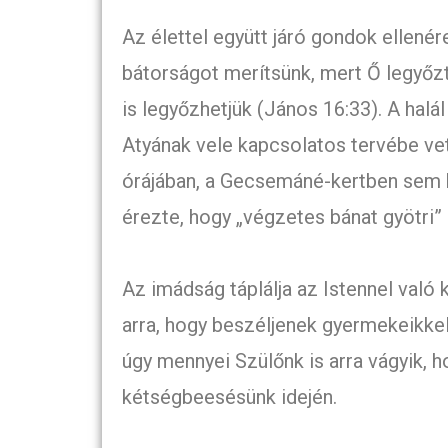
Az élettel együtt járó gondok ellenér
bátorságot merítsünk, mert Ő legyőzt
is legyőzhetjük (János 16:33). A hal
Atyának vele kapcsolatos tervébe ve
órájában, a Gecsemáné-kertben sem 
érezte, hogy „végzetes bánat gyötri”
Az imádság táplálja az Istennel való 
arra, hogy beszéljenek gyermekeikke
úgy mennyei Szülőnk is arra vágyik, 
kétségbeesésünk idején.