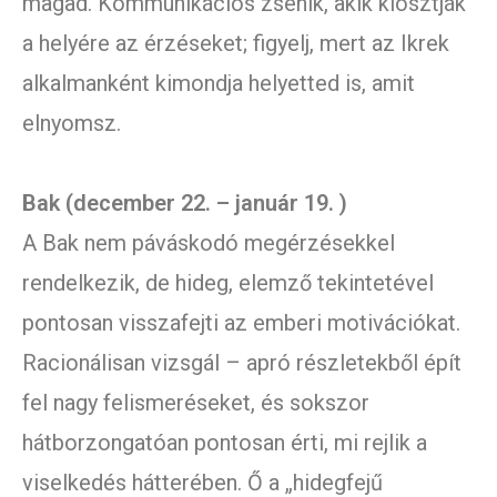
magad. Kommunikációs zsenik, akik kiosztják
a helyére az érzéseket; figyelj, mert az Ikrek
alkalmanként kimondja helyetted is, amit
elnyomsz.
Bak (december 22. – január 19. )
A Bak nem páváskodó megérzésekkel
rendelkezik, de hideg, elemző tekintetével
pontosan visszafejti az emberi motivációkat.
Racionálisan vizsgál – apró részletekből épít
fel nagy felismeréseket, és sokszor
hátborzongatóan pontosan érti, mi rejlik a
viselkedés hátterében. Ő a „hidegfejű