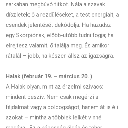
sarkában megbúvó titkot. Nála a szavak
díszletek; ő a rezdüléseket, a test energiait, a
csendek jelentését dekódolja. Ha hazudsz
egy Skorpiónak, előbb-utóbb tudni fogja; ha
elrejtesz valamit, ő találja meg. És amikor
rátalál – jobb, ha készen állsz az igazságra.
Halak (február 19. – március 20. )
A Halak olyan, mint az érzelmi szivacs:
mindent beszív. Nem csak megérzi a
fájdalmat vagy a boldogságot, hanem át is éli
azokat – mintha a többiek lelkét vinné
magával. Ez a képesség áldás és teher