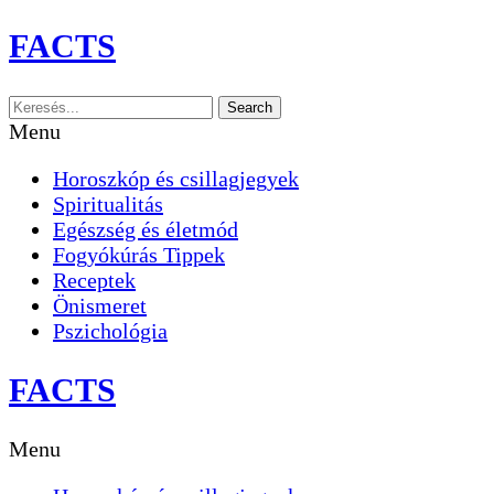
Skip
FACTS
to
content
Search
Menu
Horoszkóp és csillagjegyek
Spiritualitás
Egészség és életmód
Fogyókúrás Tippek
Receptek
Önismeret
Pszichológia
FACTS
Menu