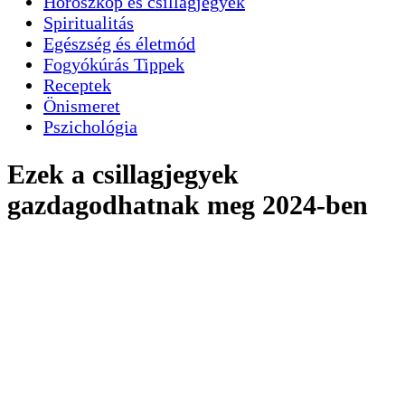
Horoszkóp és csillagjegyek
Spiritualitás
Egészség és életmód
Fogyókúrás Tippek
Receptek
Önismeret
Pszichológia
Ezek a csillagjegyek
gazdagodhatnak meg 2024-ben