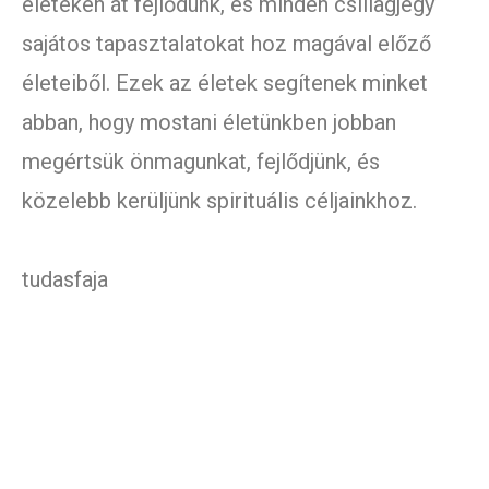
életeken át fejlődünk, és minden csillagjegy
sajátos tapasztalatokat hoz magával előző
életeiből. Ezek az életek segítenek minket
abban, hogy mostani életünkben jobban
megértsük önmagunkat, fejlődjünk, és
közelebb kerüljünk spirituális céljainkhoz.
tudasfaja