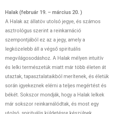
Halak (február 19. – március 20. )
A Halak az állatöv utolsó jegye, és számos
asztrológus szerint a reinkarnáció
szempontjából ez az a jegy, amely a
legközelebb áll a végső spirituális
megvilágosodáshoz. A Halak mélyen intuitív
és lelki természetük miatt már több életen át
utaztak, tapasztalataikból merítenek, és életük
során igyekeznek elérni a teljes megértést és
békét. Sokszor mondják, hogy a Halak lelkek
már sokszor reinkarnálódtak, és most egy
utolsó, spirituális küldetésre készülnek.