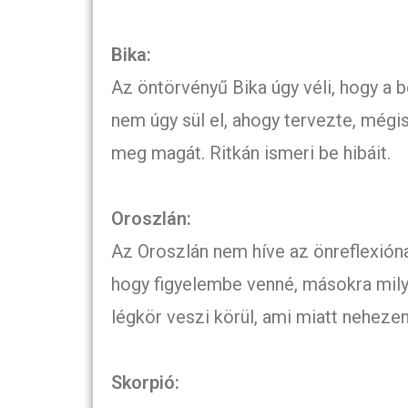
Bika:
Az öntörvényű Bika úgy véli, hogy a 
nem úgy sül el, ahogy tervezte, mégi
meg magát. Ritkán ismeri be hibáit.
Oroszlán:
Az Oroszlán nem híve az önreflexióna
hogy figyelembe venné, másokra milye
légkör veszi körül, ami miatt nehezen
Skorpió: