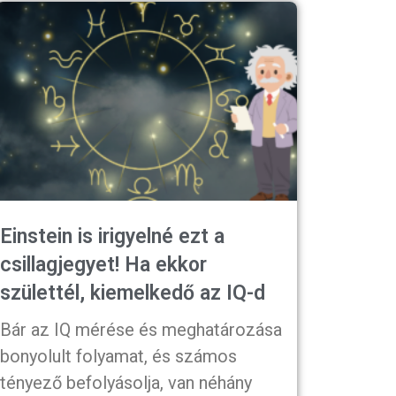
Einstein is irigyelné ezt a
csillagjegyet! Ha ekkor
születtél, kiemelkedő az IQ-d
Bár az IQ mérése és meghatározása
bonyolult folyamat, és számos
tényező befolyásolja, van néhány