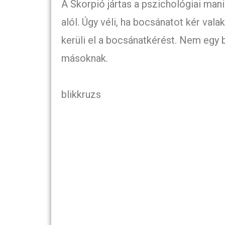
A Skorpió jártas a pszichológiai mani
alól. Úgy véli, ha bocsánatot kér vala
kerüli el a bocsánatkérést. Nem egy
másoknak.
blikkruzs