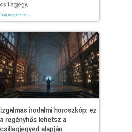
csillagjegy,
Tudj meg többet »
Izgalmas irodalmi horoszkóp: ez
a regényhős lehetsz a
csillagjegyed alapján