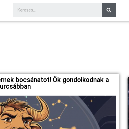
érnek bocsánatot! Ők gondolkodnak a
furcsábban