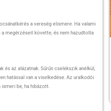
bocsánatkérés a vereség elismere. Ha valami
s a megérzéseit követte, és nem hazudtolta
k és az alázatnak. Sűrűn cselekszik anélkül,
n hatással van a viselkedése. Az uralkodói
 ismeri be, ha hibázott.