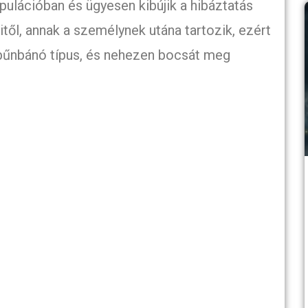
pulációban és ügyesen kibújik a hibáztatás
kitől, annak a személynek utána tartozik, ezért
 bűnbánó típus, és nehezen bocsát meg