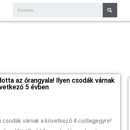
otta az őrangyala! Ilyen csodák várnak
övetkező 5 évben
 csodák várnak a következő 4 csillagjegyre!