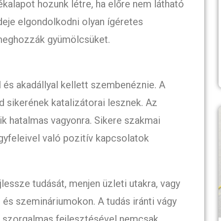
lékalapot hozunk létre, ha előre nem látható
deje elgondolkodni olyan ígéretes
 meghozzák gyümölcsüket.
és akadállyal kellett szembenéznie. A
 sikerének katalizátorai lesznek. Az
ik hatalmas vagyonra. Sikere szakmai
gyfeleivel való pozitív kapcsolatok
jlessze tudását, menjen üzleti utakra, vagy
és szemináriumokon. A tudás iránti vágy
k szorgalmas fejlesztésével nemcsak