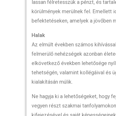
lassan félretesszük a pénzt, és tarta
körülmények merülnek fel. Emellett i
befektetéseken, amelyek a jövőben
Halak
Az elmúlt években számos kihívással 
felmerülő nehézségek azonban életed
elkövetkező években lehetősége nyíl
tehetségén, valamint kollégáival és ü
kialakításán múlik.
Ne hagyja ki a lehetőségeket, hogy fe
vegyen részt szakmai tanfolyamokon 
kifejezésével és saját képességeine