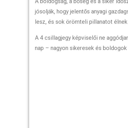
A boldogság, a bőség és a siker idős
jósolják, hogy jelentős anyagi gazda
lesz, és sok örömteli pillanatot élne
A 4 csillagjegy képviselői ne aggódjan
nap – nagyon sikeresek és boldogok 