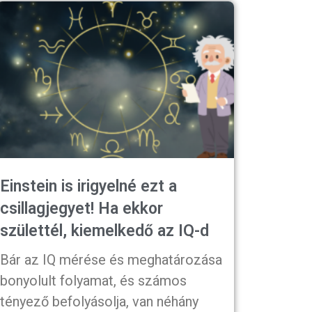
Einstein is irigyelné ezt a
csillagjegyet! Ha ekkor
születtél, kiemelkedő az IQ-d
Bár az IQ mérése és meghatározása
bonyolult folyamat, és számos
tényező befolyásolja, van néhány