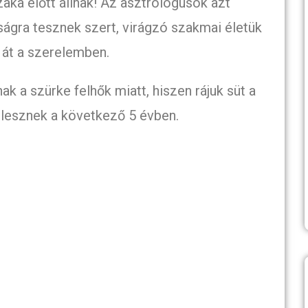
zaka előtt állnak! Az asztrológusok azt
gságra tesznek szert, virágzó szakmai életük
k át a szerelemben.
ak a szürke felhők miatt, hiszen rájuk süt a
lesznek a következő 5 évben.