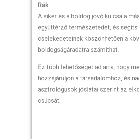
Rák
A siker és a boldog jövő kulcsa a má
együttérző természetedet, és segíts
cselekedeteinek köszönhetően a köv
boldogságáradatra számíthat.
Ez több lehetőséget ad arra, hogy m
hozzájáruljon a társadalomhoz, és nag
asztrológusok jóslatai szerint az el
csúcsát.