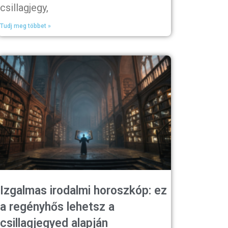
csillagjegy,
Tudj meg többet »
Izgalmas irodalmi horoszkóp: ez
a regényhős lehetsz a
csillagjegyed alapján