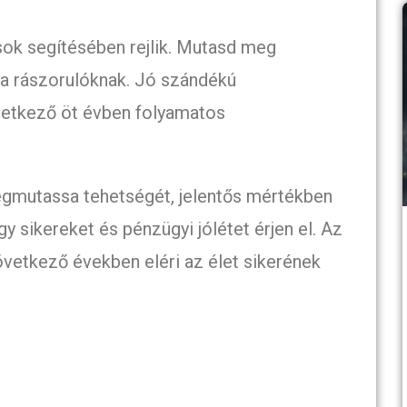
sok segítésében rejlik. Mutasd meg
 a rászorulóknak. Jó szándékú
etkező öt évben folyamatos
egmutassa tehetségét, jelentős mértékben
y sikereket és pénzügyi jólétet érjen el. Az
következő években eléri az élet sikerének