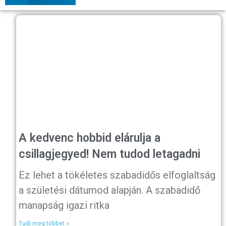
A kedvenc hobbid elárulja a
csillagjegyed! Nem tudod letagadni
Ez lehet a tökéletes szabadidős elfoglaltság
a születési dátumod alapján. A szabadidő
manapság igazi ritka
Tudj meg többet »