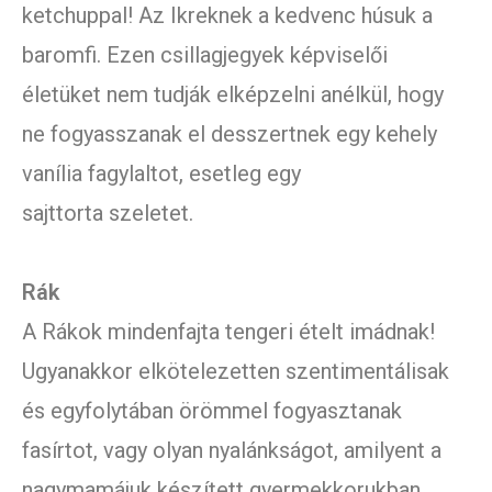
ketchuppal! Az Ikreknek a kedvenc húsuk a
baromfi. Ezen csillagjegyek képviselői
életüket nem tudják elképzelni anélkül, hogy
ne fogyasszanak el desszertnek egy kehely
vanília fagylaltot, esetleg egy
sajttorta szeletet.
Rák
A Rákok mindenfajta tengeri ételt imádnak!
Ugyanakkor elkötelezetten szentimentálisak
és egyfolytában örömmel fogyasztanak
fasírtot, vagy olyan nyalánkságot, amilyent a
nagymamájuk készített gyermekkorukban,