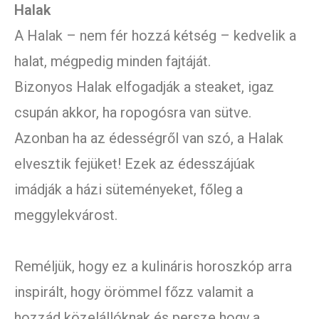
Halak
A Halak – nem fér hozzá kétség – kedvelik a
halat, mégpedig minden fajtáját.
Bizonyos Halak elfogadják a steaket, igaz
csupán akkor, ha ropogósra van sütve.
Azonban ha az édességről van szó, a Halak
elvesztik fejüket! Ezek az édesszájúak
imádják a házi süteményeket, főleg a
meggylekvárost.
Reméljük, hogy ez a kulináris horoszkóp arra
inspirált, hogy örömmel főzz valamit a
hozzád közelállóknak és persze hogy a