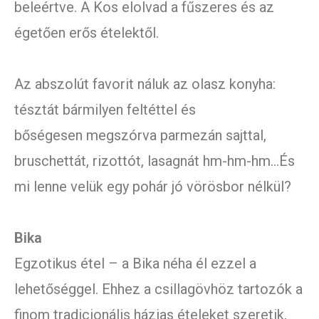
beleértve. A Kos elolvad a fűszeres és az
égetően erős ételektől.
Az abszolút favorit náluk az olasz konyha:
tésztát bármilyen feltéttel és
bőségesen megszórva parmezán sajttal,
bruschettát, rizottót, lasagnát hm-hm-hm…És
mi lenne velük egy pohár jó vörösbor nélkül?
Bika
Egzotikus étel – a Bika néha él ezzel a
lehetőséggel. Ehhez a csillagövhöz tartozók a
finom tradicionális házias ételeket szeretik,