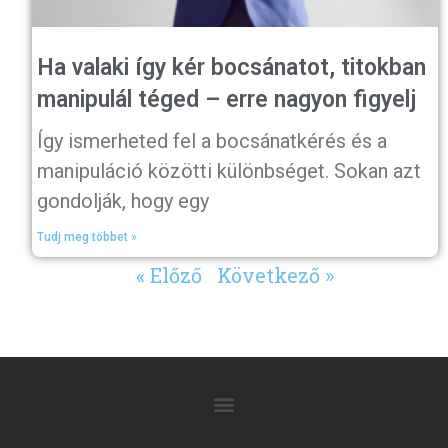
Ha valaki így kér bocsánatot, titokban
manipulál téged – erre nagyon figyelj
Így ismerheted fel a bocsánatkérés és a
manipuláció közötti különbséget. Sokan azt
gondolják, hogy egy
Tudj meg többet »
« Előző
Következő »