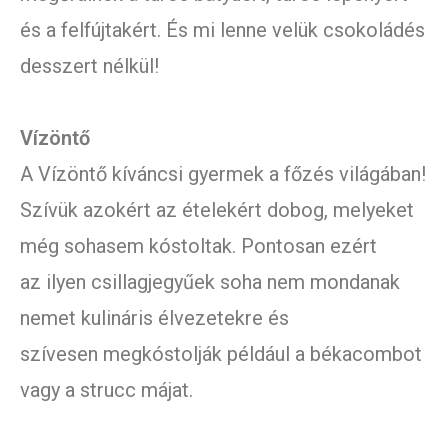
és a felfújtakért. És mi lenne velük csokoládés
desszert nélkül!
Vízöntő
A Vízöntő kíváncsi gyermek a főzés világában!
Szívük azokért az ételekért dobog, melyeket
még sohasem kóstoltak. Pontosan ezért
az ilyen csillagjegyűek soha nem mondanak
nemet kulináris élvezetekre és
szívesen megkóstolják például a békacombot
vagy a strucc májat.