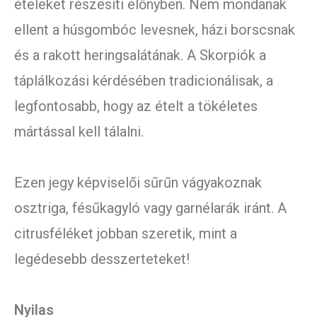
ételeket részesíti előnyben. Nem mondanak
ellent a húsgombóc levesnek, házi borscsnak
és a rakott heringsalátának. A Skorpiók a
táplálkozási kérdésében tradicionálisak, a
legfontosabb, hogy az ételt a tökéletes
mártással kell tálalni.
Ezen jegy képviselői sűrűn vágyakoznak
osztriga, fésűkagyló vagy garnélarák iránt. A
citrusféléket jobban szeretik, mint a
legédesebb desszerteteket!
Nyilas