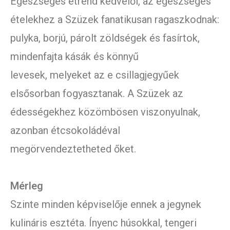
Egészséges étrend kedvelői, az egészséges
ételekhez a Szüzek fanatikusan ragaszkodnak:
pulyka, borjú, párolt zöldségek és fasírtok,
mindenfajta kásák és könnyű
levesek, melyeket az e csillagjegyűek
elsősorban fogyasztanak. A Szüzek az
édességekhez közömbösen viszonyulnak,
azonban étcsokoládéval
megörvendeztetheted őket.
Mérleg
Szinte minden képviselője ennek a jegynek
kulináris esztéta. Ínyenc húsokkal, tengeri