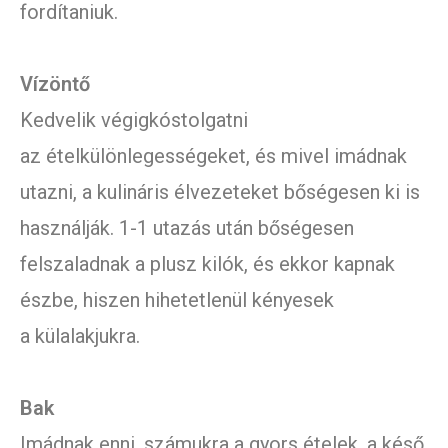
fordítaniuk.
Vízöntő
Kedvelik végigkóstolgatni
az ételkülönlegességeket, és mivel imádnak
utazni, a kulináris élvezeteket bőségesen ki is
használják. 1-1 utazás után bőségesen
felszaladnak a plusz kilók, és ekkor kapnak
észbe, hiszen hihetetlenül kényesek
a külalakjukra.
Bak
Imádnak enni, számukra a gyors ételek, a késő