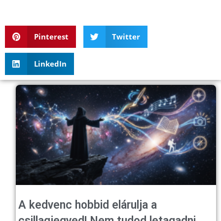
Pinterest
Twitter
LinkedIn
A kedvenc hobbid elárulja a
csillagjegyed! Nem tudod letagadni