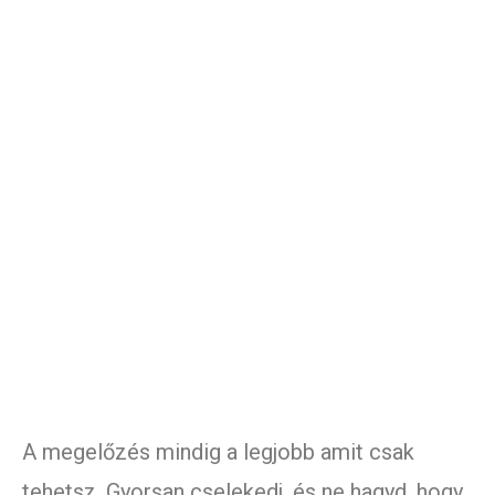
A megelőzés mindig a legjobb amit csak
tehetsz. Gyorsan cselekedj, és ne hagyd, hogy