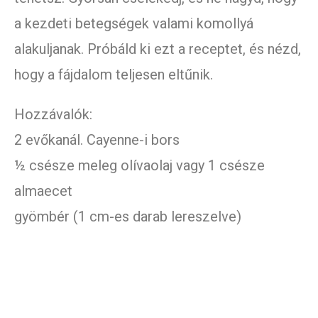
a kezdeti betegségek valami komollyá
alakuljanak. Próbáld ki ezt a receptet, és nézd,
hogy a fájdalom teljesen eltűnik.
Hozzávalók:
2 evőkanál. Cayenne-i bors
½ csésze meleg olívaolaj vagy 1 csésze
almaecet
gyömbér (1 cm-es darab lereszelve)