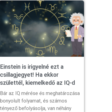
Einstein is irigyelné ezt a
csillagjegyet! Ha ekkor
születtél, kiemelkedő az IQ-d
Bár az IQ mérése és meghatározása
bonyolult folyamat, és számos
tényező befolyásolja, van néhány