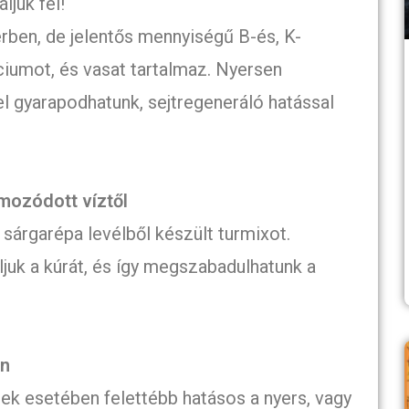
ljuk fel!
rben, de jelentős mennyiségű B-és, K-
ciumot, és vasat tartalmaz. Nyersen
tel gyarapodhatunk, sejtregeneráló hatással
mozódott víztől
sárgarépa levélből készült turmixot.
juk a kúrát, és így megszabadulhatunk a
an
k esetében felettébb hatásos a nyers, vagy