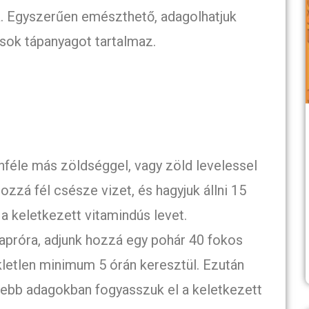
a. Egyszerűen emészthető, adagolhatjuk
 sok tápanyagot tartalmaz.
nféle más zöldséggel, vagy zöld levelessel
ozzá fél csésze vizet, és hagyjuk állni 15
 a keletkezett vitamindús levet.
 apróra, adjunk hozzá egy pohár 40 fokos
kletlen minimum 5 órán keresztül. Ezután
isebb adagokban fogyasszuk el a keletkezett