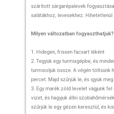
szárított sárgarépalevek fogyasztás
salátákhoz, levesekhez. Hihetetlenül
Milyen változatban fogyaszthatjuk?
1. Hidegen, frissen facsart léként
2. Tegyük egy turmixgépbe, és minde
turmixoljuk össze. A végén töltsünk h
percet. Majd szűrjük le, és igyuk meg
3. Egy marék zöld levelet vágjunk fel
vizet, és hagyjuk állni szobahőmérsé
szűrjük le egy gézen keresztül, és k