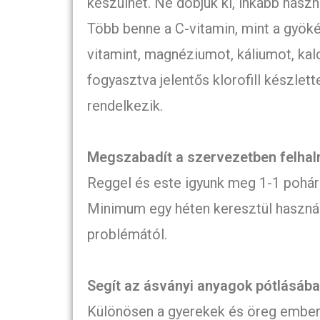
készülhet. Ne dobjuk ki, inkább haszná
Több benne a C-vitamin, mint a gyöké
vitamint, magnéziumot, káliumot, kal
fogyasztva jelentős klorofill készlet
rendelkezik.
Megszabadít a szervezetben felhal
Reggel és este igyunk meg 1-1 pohár 
Minimum egy héten keresztül használ
problémától.
Segít az ásványi anyagok pótlásáb
Különösen a gyerekek és öreg embere